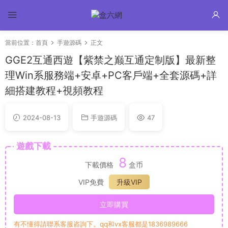
當前位置：
首頁
手遊源碼
正文
GGE2互通西遊【紫禁之巅互通定制版】最新整
理Win系服務端+安卓+PC客戶端+全套源碼+詳
細搭建教程+視頻教程
2024-08-13
手遊源碼
47
遊戲下載
8
下載價格
盒币
VIP免費
升級VIP
立即購買
有不懂得請聯系客服咨詢下。qq和vx客服都是1836989666