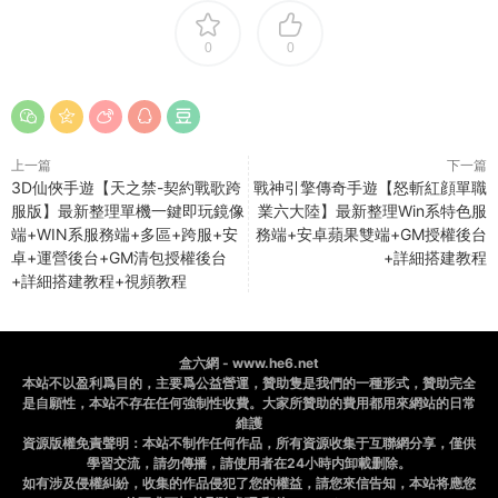
0
0
上一篇
下一篇
3D仙俠手遊【天之禁-契約戰歌跨
戰神引擎傳奇手遊【怒斬紅顔單職
服版】最新整理單機一鍵即玩鏡像
業六大陸】最新整理Win系特色服
端+WIN系服務端+多區+跨服+安
務端+安卓蘋果雙端+GM授權後台
卓+運營後台+GM清包授權後台
+詳細搭建教程
+詳細搭建教程+視頻教程
盒六網 - www.he6.net
本站不以盈利爲目的，主要爲公益營運，贊助隻是我們的一種形式，贊助完全
是自願性，本站不存在任何強制性收費。大家所贊助的費用都用來網站的日常
維護
資源版權免責聲明：本站不制作任何作品，所有資源收集于互聯網分享，僅供
學習交流，請勿傳播，請使用者在24小時内卸載删除。
如有涉及侵權糾紛，收集的作品侵犯了您的權益，請您來信告知，本站将應您