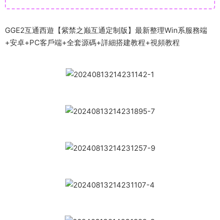
GGE2互通西遊【紫禁之巅互通定制版】最新整理Win系服務端
+安卓+PC客戶端+全套源碼+詳細搭建教程+視頻教程