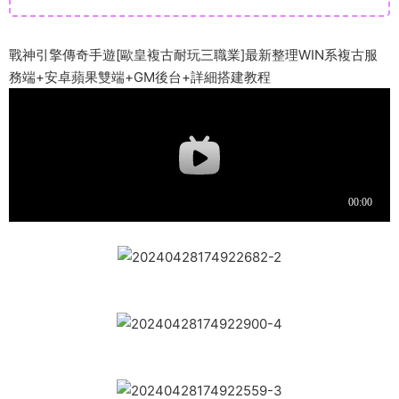
戰神引擎傳奇手遊[歐皇複古耐玩三職業]最新整理WIN系複古服
務端+安卓蘋果雙端+GM後台+詳細搭建教程