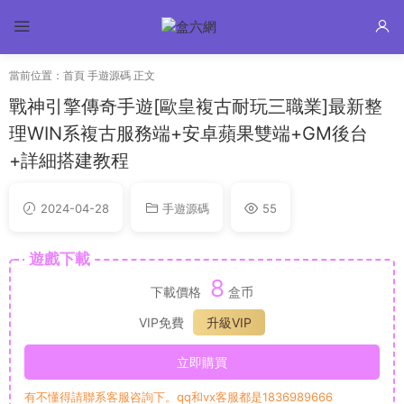
當前位置：
首頁
手遊源碼
正文
戰神引擎傳奇手遊[歐皇複古耐玩三職業]最新整
理WIN系複古服務端+安卓蘋果雙端+GM後台
+詳細搭建教程
2024-04-28
手遊源碼
55
遊戲下載
8
下載價格
盒币
VIP免費
升級VIP
立即購買
有不懂得請聯系客服咨詢下。qq和vx客服都是1836989666