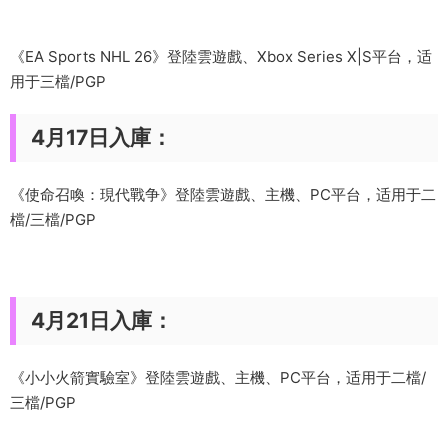
《EA Sports NHL 26》登陸雲遊戲、Xbox Series X|S平台，适
用于三檔/PGP
4月17日入庫：
《使命召喚：現代戰争》登陸雲遊戲、主機、PC平台，适用于二
檔/三檔/PGP
4月21日入庫：
《小小火箭實驗室》登陸雲遊戲、主機、PC平台，适用于二檔/
三檔/PGP