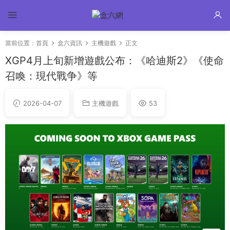
當前位置：
首頁
盒六資訊
主機遊戲
正文
XGP4月上旬新增遊戲公布：《哈迪斯2》《使命
召喚：現代戰争》等
2026-04-07
主機遊戲
53