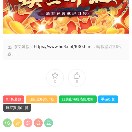
原文鏈接：
https://www.he6.net/630.html
，轉載請注明出
處。
0
0
0.1折遊戲
口袋山海經0.1折
口袋山海經省錢攻略
手遊折扣
玩家實測0.1折