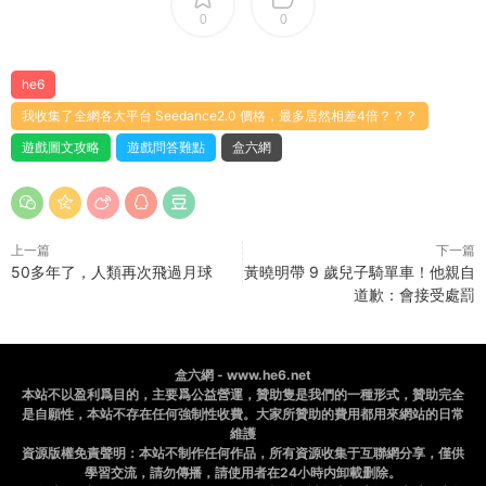
0
0
he6
我收集了全網各大平台 Seedance2.0 價格，最多居然相差4倍？？？
遊戲圖文攻略
遊戲問答難點
盒六網
上一篇
下一篇
50多年了，人類再次飛過月球
黃曉明帶 9 歲兒子騎單車！他親自
道歉：會接受處罰
盒六網 - www.he6.net
本站不以盈利爲目的，主要爲公益營運，贊助隻是我們的一種形式，贊助完全
是自願性，本站不存在任何強制性收費。大家所贊助的費用都用來網站的日常
維護
資源版權免責聲明：本站不制作任何作品，所有資源收集于互聯網分享，僅供
學習交流，請勿傳播，請使用者在24小時内卸載删除。