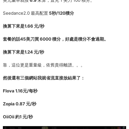
美元彙率就按
6.9
來算，直充 1 美刀 100 積分。
Seedance2.0 最高配置
5秒/120積分
換算下來是1.66 元/秒
套餐的話45美刀買 6000 積分，好處是積分不會過期。
換算下來是1.24 元/秒
靠，這位更是重量級，依舊貴得離譜。。。
然後還有三個網站我就省流直接放結果了：
Flova 1.16元/每秒
Zopia 0.87 元/秒
OiiOii 約1 元/秒