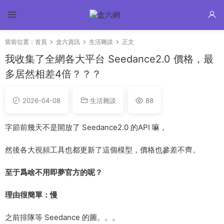
當前位置：
首頁
盒六資訊
生活雜談
正文
我收集了全網各大平台 Seedance2.0 價格，最
多居然相差4倍？？？
2026-04-08
生活雜談
88
字節前幾天不是開放了 Seedance2.0 的API 嘛，
然後各大視頻工具也都更新了這個模型，價格也參差不齊。
至于爲啥不用即夢官方的呢？
理由很簡單：慢
之前排隊等 Seedance 的圖。。。