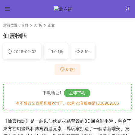
當前位置：
首頁
0.1折
正文
仙靈物語
2026-02-02
0.1折
8.19k
0.1折
下載地址1
立即下載
有不懂得請聯系客服咨詢下。qq和vx客服都是1836989666
《仙靈物語》是一款以仙俠題材爲背景的3D回合制手遊，融合了
東方玄幻畫風和傳統西遊元素，爲玩家打造了一個清新唯美、充