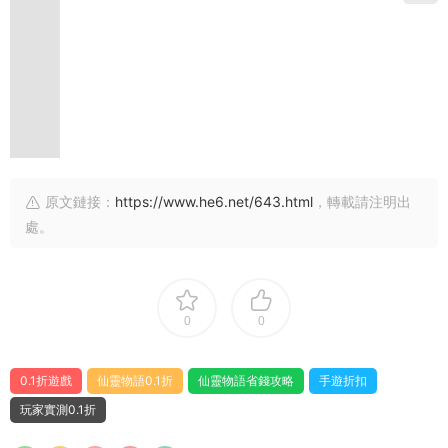
原文鏈接：
https://www.he6.net/643.html
，轉載請注明出
處。
0
0
0.1折遊戲
仙靈物語0.1折
仙靈物語省錢攻略
手遊折扣
玩家實測0.1折