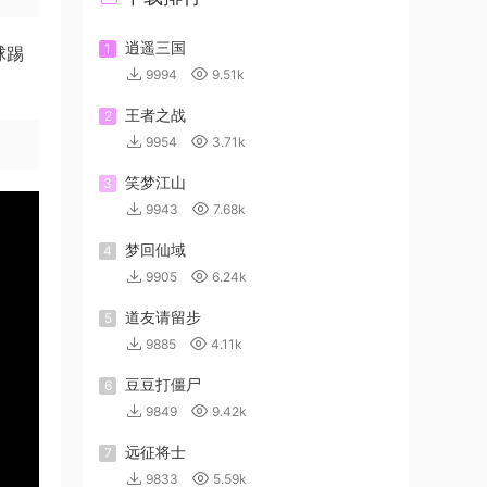
逍遥三国
1
球踢
9994
9.51k
王者之战
2
9954
3.71k
笑梦江山
3
9943
7.68k
梦回仙域
4
9905
6.24k
道友请留步
5
9885
4.11k
豆豆打僵尸
6
9849
9.42k
远征将士
7
9833
5.59k