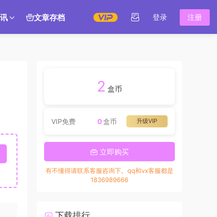
讯
文章存档
登录
注册
2
盒币
VIP免费
0
盒币
升级VIP
立即购买
有不懂得请联系客服咨询下。qq和vx客服都是
1836989666
下载排行