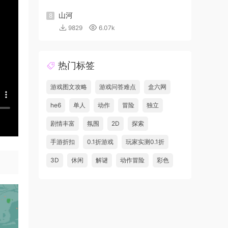
山河
8
9829
6.07k
热门标签
游戏图文攻略
游戏问答难点
盒六网
he6
单人
动作
冒险
独立
剧情丰富
氛围
2D
探索
手游折扣
0.1折游戏
玩家实测0.1折
3D
休闲
解谜
动作冒险
彩色