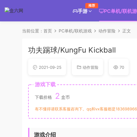
推荐
手游
PC单机/联机
当前位置：
首页
PC单机/联机游戏
动作冒险
正文
功夫踢球/KungFu Kickball
2021-09-25
动作冒险
70
游戏下载
2
下载价格
盒币
有不懂得请联系客服咨询下。qq和vx客服都是183698966
游戏介绍