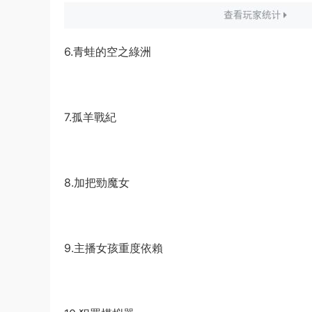
6.青蛙的空之綠洲
7.孤羊戰紀
8.加把勁魔女
9.主播女孩重度依賴