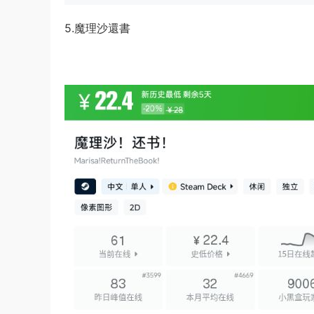
5.魔理沙還書