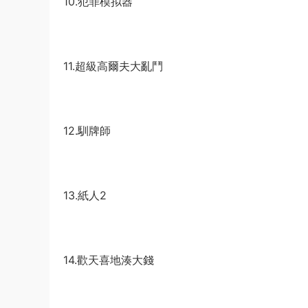
10.犯罪模拟器
11.超級高爾夫大亂鬥
12.馴牌師
13.紙人2
14.歡天喜地湊大錢