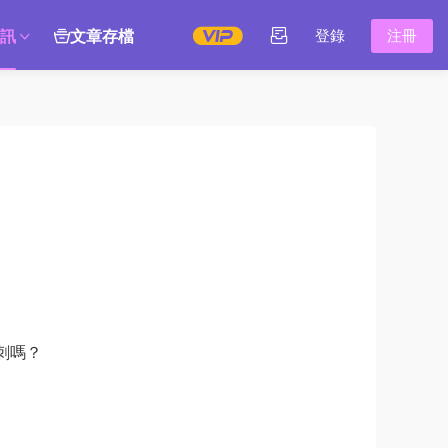
訊
文章存檔
登錄
注冊
刺嗎？