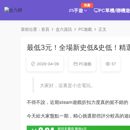
推薦
手遊
PC單機/聯機
當前位置：
首頁
盒六資訊
PC遊戲
正文
最低3元！全場新史低&史低！精選
2026-04-09
PC遊戲
57
大家好，這裏是小念電玩。
不得不說，近期steam遊戲折扣力度真的挺不錯
今天給大家盤點一期，精心挑選那些評分較高的遊