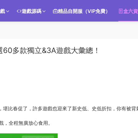
遊戲
遊戲源碼
精品自開服（VIP免費）
盒六資
60多款獨立&3A遊戲大彙總！
的，堪比春促了，許多遊戲也迎來了新史低、史低折扣，你有被背
戲，全程無廣放心食用。