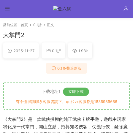
當前位置：
首頁
0.1折
正文
大掌門2
2025-11-27
0.1折
1.93k
0.1免費追新版
下載地址1
立即下載
有不懂得請聯系客服咨詢下。qq和vx客服都是1836989666
《大掌門2》是一款武俠授權的純正武俠卡牌手遊，遊戲中玩家
将化身一代掌門，開山立派，招募知名俠客，仗義行俠，鏟除魔