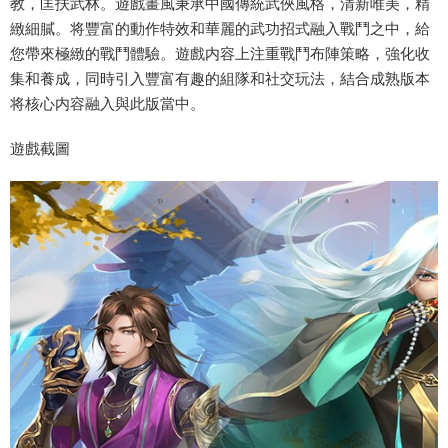
教，匡扶武林。遊戲畫風秉承中國傳統武俠風格，清新唯美，精
緻細膩。将豐富的動作特效和華麗的武功招式融入戰鬥之中，給
您帶來極緻的戰鬥體驗。遊戲内容上注重戰鬥布陣策略，強化收
集和養成，同時引入豐富有趣的組隊和社交玩法，結合成熟版本
将核心内容融入與此版當中。
遊戲截圖