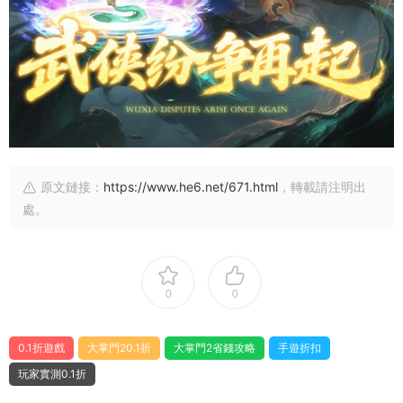
原文鏈接：
https://www.he6.net/671.html
，轉載請注明出
處。
0
0
0.1折遊戲
大掌門20.1折
大掌門2省錢攻略
手遊折扣
玩家實測0.1折