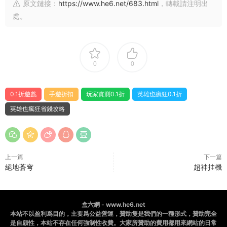
原文鏈接：
https://www.he6.net/683.html
，轉載請注明出
處。
0
0
0.1折遊戲
手遊折扣
玩家實測0.1折
英雄也瘋狂0.1折
英雄也瘋狂省錢攻略
上一篇
下一篇
絕地蒼穹
超神挂機
盒六網 - www.he6.net
本站不以盈利爲目的，主要爲公益營運，贊助隻是我們的一種形式，贊助完全
是自願性，本站不存在任何強制性收費。大家所贊助的費用都用來網站的日常