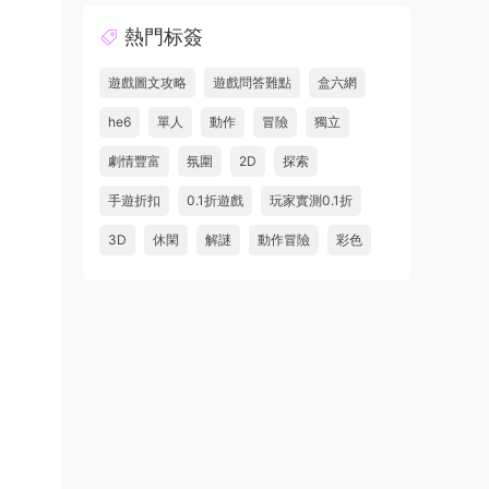
熱門标簽
遊戲圖文攻略
遊戲問答難點
盒六網
he6
單人
動作
冒險
獨立
劇情豐富
氛圍
2D
探索
手遊折扣
0.1折遊戲
玩家實測0.1折
3D
休閑
解謎
動作冒險
彩色