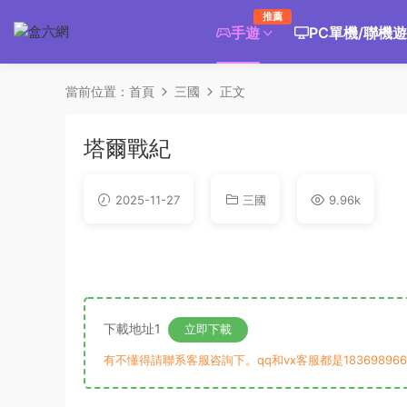
推薦
手遊
PC單機/聯機
當前位置：
首頁
三國
正文
塔爾戰紀
2025-11-27
三國
9.96k
下載地址1
立即下載
有不懂得請聯系客服咨詢下。qq和vx客服都是183698966