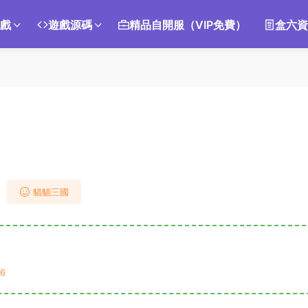
遊戲
遊戲源碼
精品自開服（VIP免費）
盒六資
貓貓三國
6