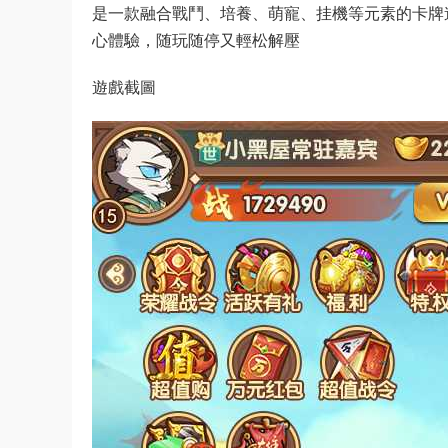
是一款融合戰鬥、培養、萌寵、挂機等元素的卡牌
心體驗，随玩随停又輕松解壓
遊戲截圖