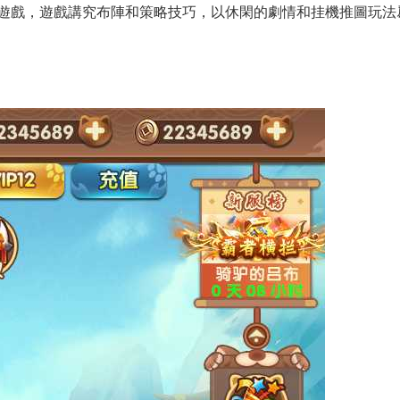
遊戲，遊戲講究布陣和策略技巧，以休閑的劇情和挂機推圖玩法