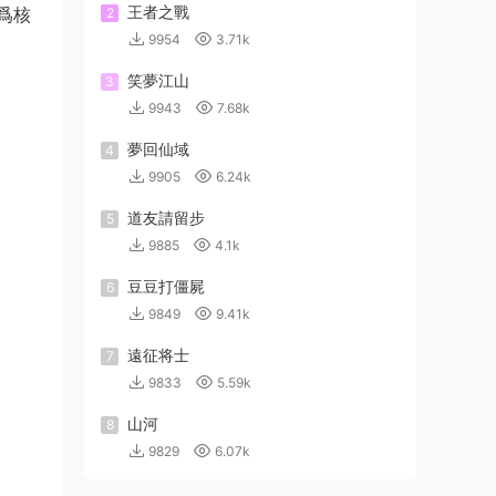
王者之戰
爲核
2
9954
3.71k
笑夢江山
3
9943
7.68k
夢回仙域
4
9905
6.24k
道友請留步
5
9885
4.1k
豆豆打僵屍
6
9849
9.41k
遠征将士
7
9833
5.59k
山河
8
9829
6.07k