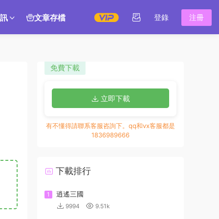
訊
文章存檔
登錄
注冊
免費下載
立即下載
有不懂得請聯系客服咨詢下。qq和vx客服都是
1836989666
下載排行
逍遙三國
1
9994
9.51k