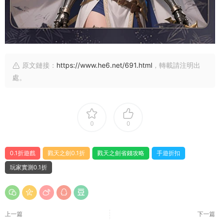
原文鏈接：
https://www.he6.net/691.html
，轉載請注明出
處。
0
0
0.1折遊戲
戮天之劍0.1折
戮天之劍省錢攻略
手遊折扣
玩家實測0.1折
上一篇
下一篇