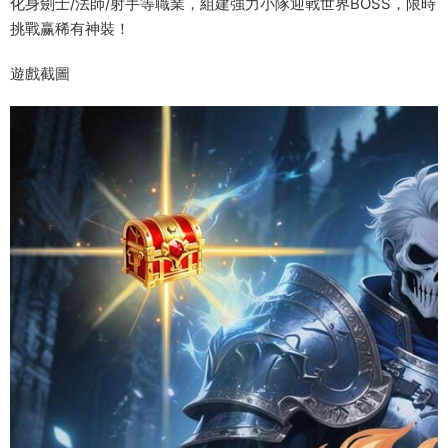
化身劍士/法師/射手等職業，組建強力小隊迎戰世界BOSS，限時
挑戰赢稀有神裝！
遊戲截圖