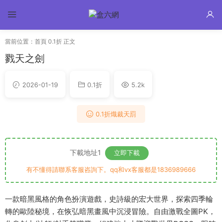
當前位置：
首頁
0.1折
正文
戮天之劍
2026-01-19
0.1折
5.2k
0.1折熾裁天罰
下載地址1
立即下載
有不懂得請聯系客服咨詢下。qq和vx客服都是1836989666
一款暗黑風格的角色扮演遊戲，史詩級的宏大世界，探索四季輪
轉的歐陸秘境，在恢弘暗黑畫風中沉浸冒險。自由激戰全圖PK，