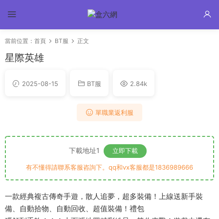
當前位置：
首頁
BT服
正文
星際英雄
2025-08-15
BT服
2.84k
單職業返利服
下載地址1
立即下載
有不懂得請聯系客服咨詢下。qq和vx客服都是1836989666
一款經典複古傳奇手遊，散人追夢，超多裝備！上線送新手裝
備、自動拾物、自動回收、超值裝備！禮包