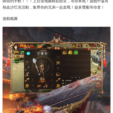
碼領到手軟！！！上百張地圖精彩紛呈，等你來戰！遊戲中還有
熱血沙巴克活動，集齊你的兄弟一起血戰！超多獎勵等你拿！
遊戲截圖