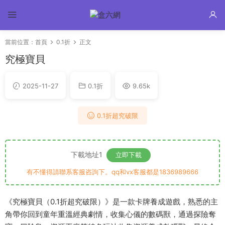
當前位置：
首頁
0.1折
正文
究極寶貝
2025-11-27
0.1折
9.65k
0.1折超究破限
下載地址1
立即下載
有不懂得請聯系客服咨詢下。qq和vx客服都是1836989666
《究極寶貝（0.1折超究破限）》是一款卡牌養成遊戲，熟悉的主
角帶你回到童年重溫經典劇情，收集心儀的數碼獸，通過探險奪