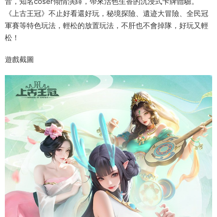
音，知名coser傾情演繹，帶來活色生香的沉浸式卡牌體驗。
《上古王冠》不止好看還好玩，秘境探險、遺迹大冒險、全民冠
軍賽等特色玩法，輕松的放置玩法，不肝也不會掉隊，好玩又輕
松！
遊戲截圖