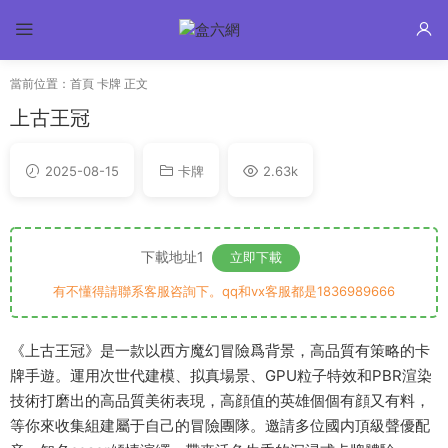
當前位置：
首頁
卡牌
正文
上古王冠
2025-08-15
卡牌
2.63k
下載地址1
立即下載
有不懂得請聯系客服咨詢下。qq和vx客服都是1836989666
《上古王冠》是一款以西方魔幻冒險爲背景，高品質有策略的卡
牌手遊。運用次世代建模、拟真場景、GPU粒子特效和PBR渲染
技術打磨出的高品質美術表現，高顔值的英雄個個有顔又有料，
等你來收集組建屬于自己的冒險團隊。邀請多位國内頂級聲優配