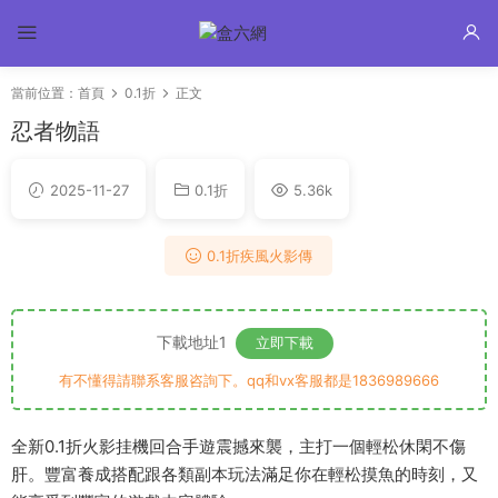
當前位置：
首頁
0.1折
正文
忍者物語
2025-11-27
0.1折
5.36k
0.1折疾風火影傳
下載地址1
立即下載
有不懂得請聯系客服咨詢下。qq和vx客服都是1836989666
全新0.1折火影挂機回合手遊震撼來襲，主打一個輕松休閑不傷
肝。豐富養成搭配跟各類副本玩法滿足你在輕松摸魚的時刻，又