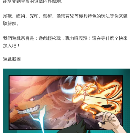
能享受到豐富的遊戲内容體驗。
尾獸、瞳術、咒印、禁術、婚戀育兒等極具特色的玩法等你來體
驗解鎖。
我們遊戲宗旨是：遊戲輕松玩，戰力嘎嘎漲！還在等什麽？快來
加入吧！
遊戲截圖