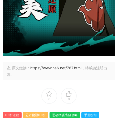
原文鏈接：
https://www.he6.net/767.html
，轉載請注明出
處。
0
0
0.1折遊戲
忍者物語0.1折
忍者物語省錢攻略
手遊折扣