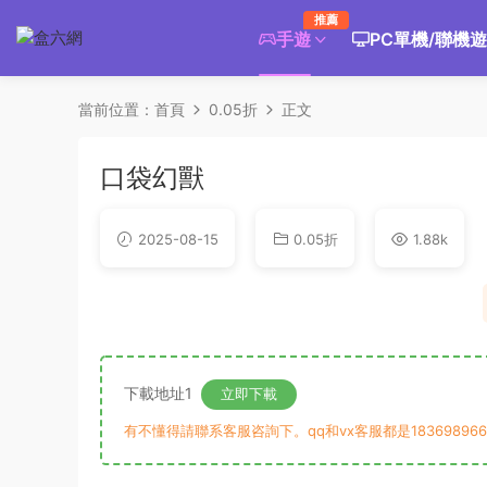
推薦
手遊
PC單機/聯機
當前位置：
首頁
0.05折
正文
口袋幻獸
2025-08-15
0.05折
1.88k
下載地址1
立即下載
有不懂得請聯系客服咨詢下。qq和vx客服都是183698966