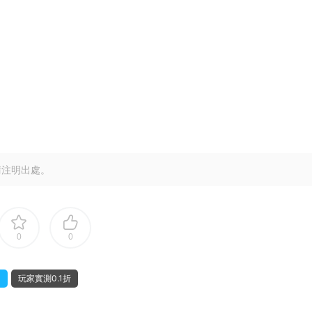
請注明出處。
0
0
扣
玩家實測0.1折