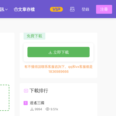
訊
文章存檔
登錄
注冊
免費下載
立即下載
有不懂得請聯系客服咨詢下。qq和vx客服都是
1836989666
下載排行
逍遙三國
1
9994
9.51k