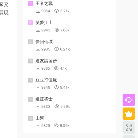
王者之戰
家交
2
9954
3.71k
展現
笑夢江山
3
9943
7.68k
夢回仙域
4
9905
6.24k
道友請留步
5
9885
4.1k
豆豆打僵屍
6
9849
9.41k
遠征将士
7
9833
5.59k
山河
8
9829
6.06k