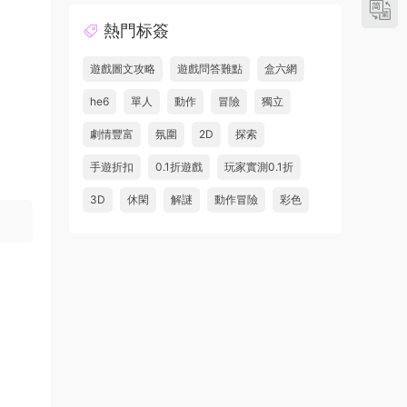
熱門标簽
遊戲圖文攻略
遊戲問答難點
盒六網
he6
單人
動作
冒險
獨立
劇情豐富
氛圍
2D
探索
手遊折扣
0.1折遊戲
玩家實測0.1折
3D
休閑
解謎
動作冒險
彩色