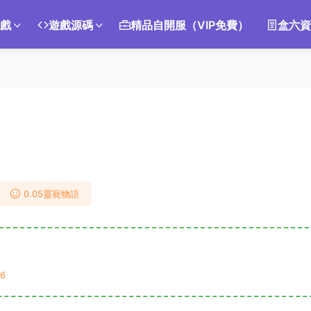
遊戲
遊戲源碼
精品自開服（VIP免費）
盒六資
0.05靈寵物語
6