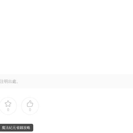
注明出處。
0
0
魔法紀元省錢攻略