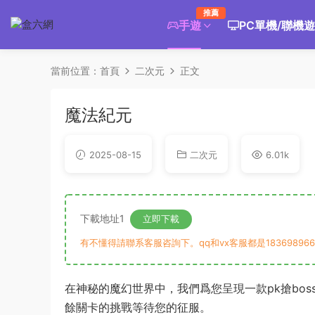
推薦
手遊
PC單機/聯機
當前位置：
首頁
二次元
正文
魔法紀元
2025-08-15
二次元
6.01k
下載地址1
立即下載
有不懂得請聯系客服咨詢下。qq和vx客服都是183698966
在神秘的魔幻世界中，我們爲您呈現一款pk搶bo
餘關卡的挑戰等待您的征服。