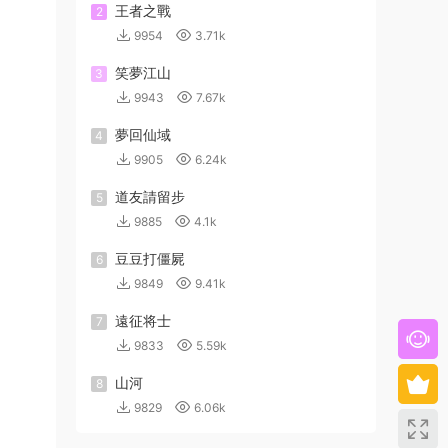
王者之戰
2
9954
3.71k
笑夢江山
3
9943
7.67k
夢回仙域
4
9905
6.24k
道友請留步
5
9885
4.1k
豆豆打僵屍
6
9849
9.41k
遠征将士
7
9833
5.59k
山河
8
9829
6.06k