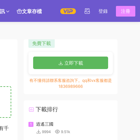
訊
文章存檔
登錄
注冊
免費下載
立即下載
有不懂得請聯系客服咨詢下。qq和vx客服都是
1836989666
下載排行
逍遙三國
1
有千
9994
9.51k