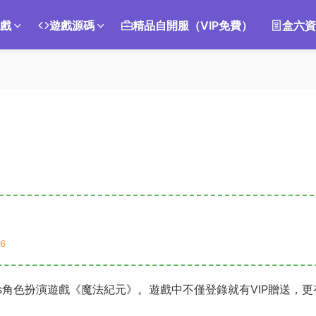
遊戲
遊戲源碼
精品自開服（VIP免費）
盒六資
6
ss角色扮演遊戲《魔法紀元》。遊戲中不僅登錄就有VIP贈送，更