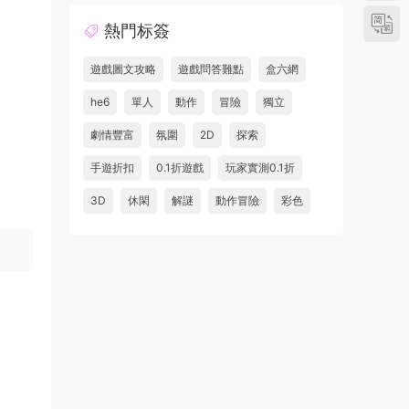
熱門标簽
遊戲圖文攻略
遊戲問答難點
盒六網
he6
單人
動作
冒險
獨立
劇情豐富
氛圍
2D
探索
手遊折扣
0.1折遊戲
玩家實測0.1折
3D
休閑
解謎
動作冒險
彩色