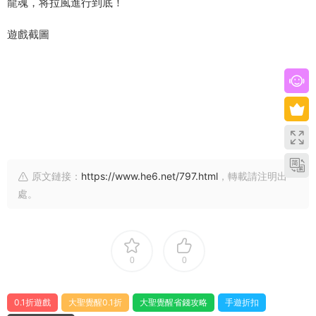
龍魂，将拉風進行到底！
遊戲截圖
原文鏈接：
https://www.he6.net/797.html
，轉載請注明出
處。
0
0
0.1折遊戲
大聖覺醒0.1折
大聖覺醒省錢攻略
手遊折扣