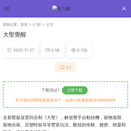
當前位置：
首頁
0.1折
正文
大聖覺醒
2025-11-27
0.1折
6.33k
0.1
下載地址1
立即下載
有不懂得請聯系客服咨詢下。qq和vx客服都是1836989666
全新豎版放置回合制《大聖》，解放雙手自動挂機，寵物進階、
寵物合寵、百變時裝等等豐富玩法。酷炫的坐騎、翅膀、精靈和