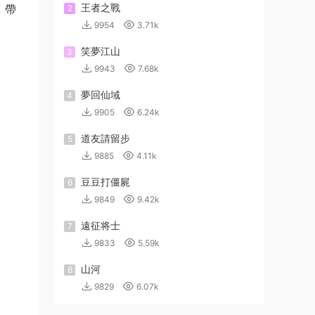
王者之戰
，帶
2
9954
3.71k
笑夢江山
3
9943
7.68k
夢回仙域
4
9905
6.24k
道友請留步
5
9885
4.11k
豆豆打僵屍
6
9849
9.42k
遠征将士
7
9833
5.59k
山河
8
9829
6.07k