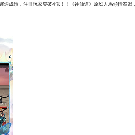
多輝煌成績，注冊玩家突破4億！！《神仙道》原班人馬傾情奉獻