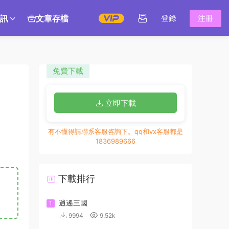
訊
文章存檔
登錄
注冊
免費下載
立即下載
有不懂得請聯系客服咨詢下。qq和vx客服都是
1836989666
下載排行
逍遙三國
1
9994
9.52k