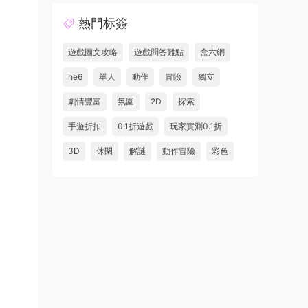
熱門标簽
遊戲圖文攻略
遊戲問答難點
盒六網
he6
單人
動作
冒險
獨立
劇情豐富
氛圍
2D
探索
手遊折扣
0.1折遊戲
玩家實測0.1折
3D
休閑
解謎
動作冒險
彩色