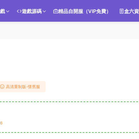
遊戲
遊戲源碼
精品自開服（VIP免費）
盒六資
高清重制版-懷舊服
6