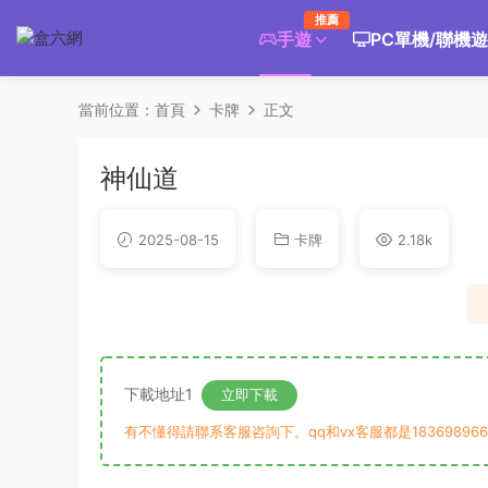
推薦
手遊
PC單機/聯機
當前位置：
首頁
卡牌
正文
神仙道
2025-08-15
卡牌
2.18k
下載地址1
立即下載
有不懂得請聯系客服咨詢下。qq和vx客服都是183698966