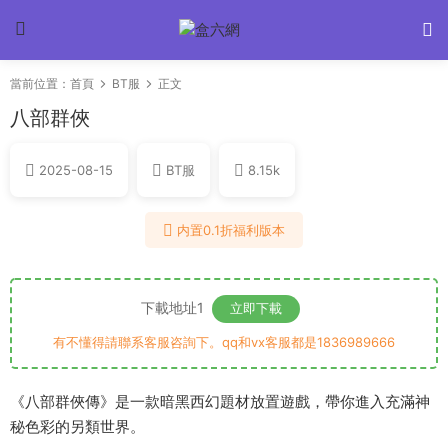
當前位置：
首頁
BT服
正文
八部群俠
2025-08-15
BT服
8.15k
内置0.1折福利版本
下載地址1
立即下載
有不懂得請聯系客服咨詢下。qq和vx客服都是1836989666
《八部群俠傳》是一款暗黑西幻題材放置遊戲，帶你進入充滿神
秘色彩的另類世界。