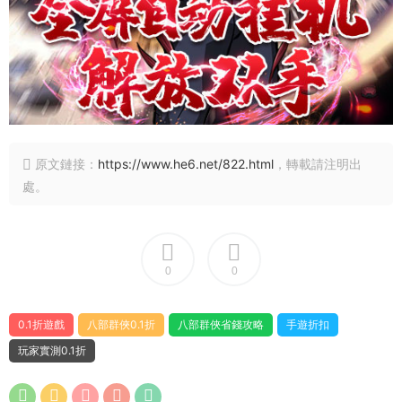
原文鏈接：
https://www.he6.net/822.html
，轉載請注明出
處。
0
0
0.1折遊戲
八部群俠0.1折
八部群俠省錢攻略
手遊折扣
玩家實測0.1折