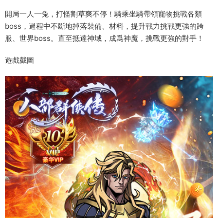
開局一人一兔，打怪割草爽不停！騎乘坐騎帶領寵物挑戰各類
boss，過程中不斷地掉落裝備、材料，提升戰力挑戰更強的跨
服、世界boss。直至抵達神域，成爲神魔，挑戰更強的對手！
遊戲截圖