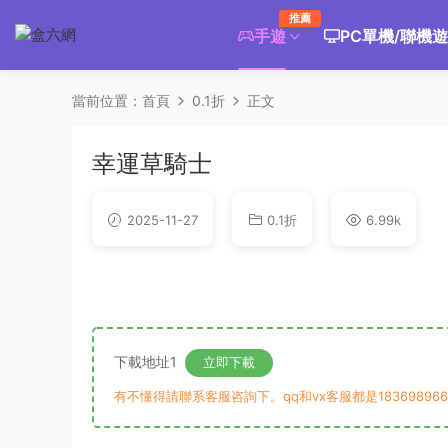
推薦
手遊
PC單機/聯機
當前位置：
首頁
0.1折
正文
幸運草騎士
2025-11-27
0.1折
6.99k
下載地址1
立即下載
有不懂得請聯系客服咨詢下。qq和vx客服都是183698966