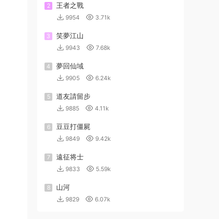
王者之戰
2
9954
3.71k
笑夢江山
3
9943
7.68k
夢回仙域
4
9905
6.24k
道友請留步
5
9885
4.11k
豆豆打僵屍
6
9849
9.42k
遠征将士
7
9833
5.59k
山河
8
9829
6.07k