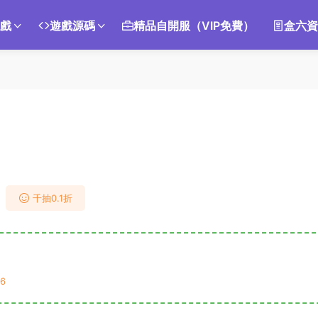
遊戲
遊戲源碼
精品自開服（VIP免費）
盒六資
千抽0.1折
6