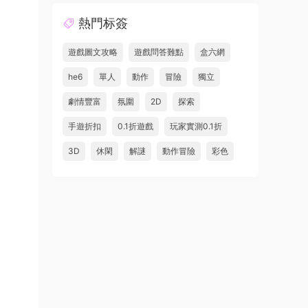
熱門标簽
遊戲圖文攻略
遊戲問答難點
盒六網
he6
單人
動作
冒險
獨立
劇情豐富
氛圍
2D
探索
手遊折扣
0.1折遊戲
玩家實測0.1折
3D
休閑
解謎
動作冒險
彩色