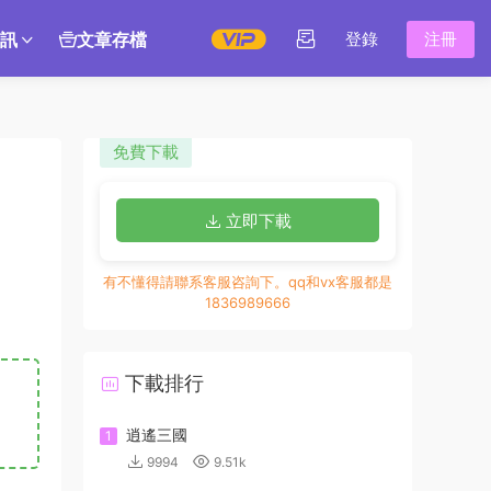
訊
文章存檔
登錄
注冊
免費下載
立即下載
有不懂得請聯系客服咨詢下。qq和vx客服都是
1836989666
下載排行
逍遙三國
1
9994
9.51k