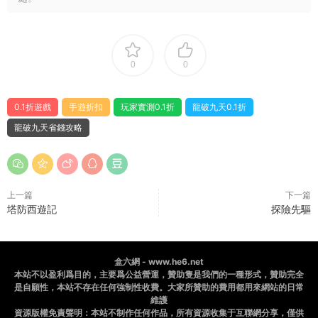
0
0
0.1折遊戲
手遊折扣
玩家實測0.1折
龍破九天0.1折
龍破九天省錢攻略
上一篇
下一篇
塔防西遊記
探險先驅
盒六網 - www.he6.net
本站不以盈利爲目的，主要爲公益營運，贊助隻是我們的一種形式，贊助完全
是自願性，本站不存在任何強制性收費。大家所贊助的費用都用來網站的日常
維護
資源版權免責聲明：本站不制作任何作品，所有資源收集于互聯網分享，僅供