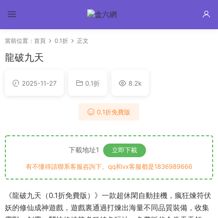
當前位置：
首頁
0.1折
正文
龍破九天
2025-11-27
0.1折
8.2k
0.1折免費版
下載地址1
立即下載
有不懂得請聯系客服咨詢下。qq和vx客服都是1836989666
《龍破九天（0.1折免費版）》一款超休閑自動挂機，瘋狂煉符伏
妖的修仙成神遊戲，遊戲裏通過打煉出海量不同品質裝備，收集