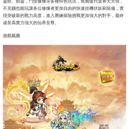
靈獸、劍靈，鬥技修煉等多種特色玩法，免費版代金券天天領，
不充錢也能玩讓各位修煉者更加自由的快速挂機伏妖刷裝備，實
現突破新的戰力高度，進入曆練探險挑戰更加強大的對手，最終
成長爲實力強大的仙界至尊。
遊戲截圖