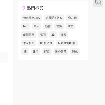
熱門标簽
遊戲圖文攻略
遊戲問答難點
盒六網
he6
單人
動作
冒險
獨立
劇情豐富
氛圍
2D
探索
手遊折扣
0.1折遊戲
玩家實測0.1折
3D
休閑
解謎
動作冒險
彩色