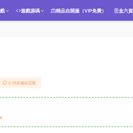
遊戲
遊戲源碼
精品自開服（VIP免費）
盒六資
0.05折爆砍惡龍
6