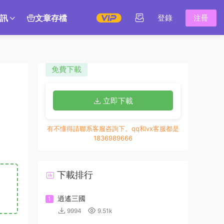
訊
文章存檔
登錄
注冊
免費下載
立即下載
有不懂得請聯系客服咨詢下。qq和vx客服都是
1836989666
下載排行
逍遙三國
1
9994
9.51k