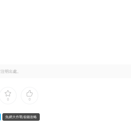
請注明出處。
0
0
魚網大作戰省錢攻略