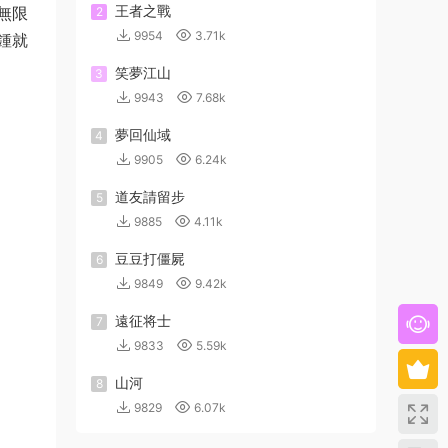
王者之戰
無限
2
9954
3.71k
鍾就
笑夢江山
3
9943
7.68k
夢回仙域
4
9905
6.24k
道友請留步
5
9885
4.11k
豆豆打僵屍
6
9849
9.42k
遠征将士
7
9833
5.59k
山河
8
9829
6.07k