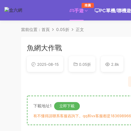
推薦
手遊
PC單機/聯機
當前位置：
首頁
0.05折
正文
魚網大作戰
2025-08-15
0.05折
2.8k
下載地址1
立即下載
有不懂得請聯系客服咨詢下。qq和vx客服都是183698966