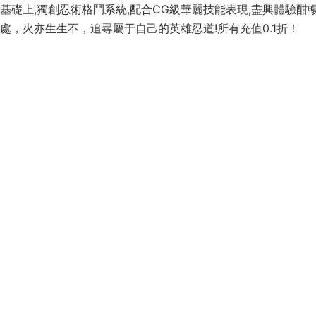
基礎上,獨創忍術格鬥系統,配合CG級華麗技能表現,盡興體驗酣
處，火亦生生不，追尋屬于自己的英雄忍道!所有充值0.1折！