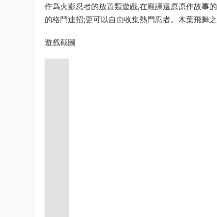
作爲火影忍者的放置類遊戲,在嚴謹還原原作故事的
的格鬥連招;更可以自由收集熱門忍者。木葉飛舞之
遊戲截圖