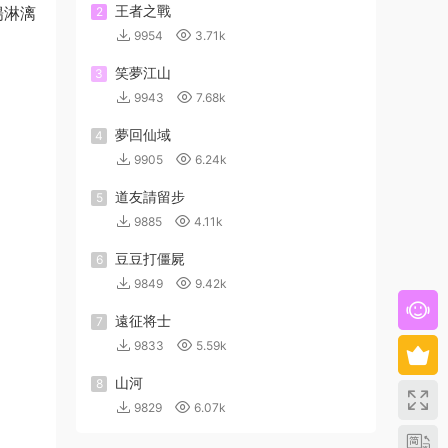
王者之戰
暢淋漓
2
9954
3.71k
笑夢江山
3
9943
7.68k
夢回仙域
4
9905
6.24k
道友請留步
5
9885
4.11k
豆豆打僵屍
6
9849
9.42k
遠征将士
7
9833
5.59k
山河
8
9829
6.07k