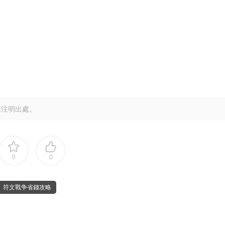
請注明出處。
0
0
符文戰争省錢攻略