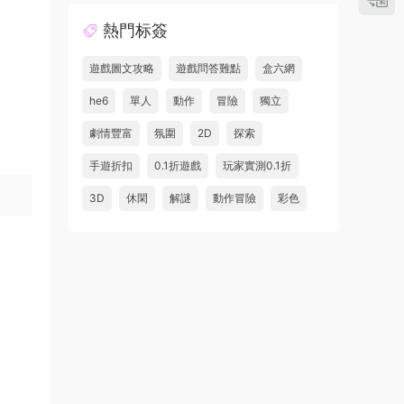
熱門标簽
遊戲圖文攻略
遊戲問答難點
盒六網
he6
單人
動作
冒險
獨立
劇情豐富
氛圍
2D
探索
手遊折扣
0.1折遊戲
玩家實測0.1折
3D
休閑
解謎
動作冒險
彩色