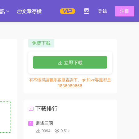
訊
文章存檔
登錄
注冊
免費下載
立即下載
有不懂得請聯系客服咨詢下。qq和vx客服都是
1836989666
下載排行
逍遙三國
1
9994
9.51k