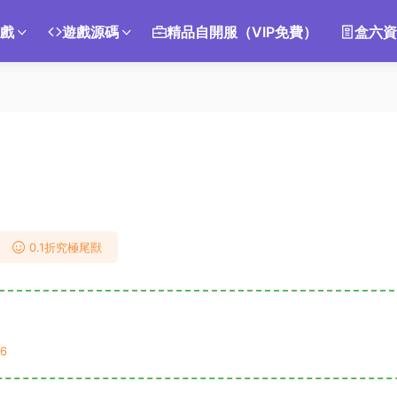
遊戲
遊戲源碼
精品自開服（VIP免費）
盒六資
0.1折究極尾獸
6