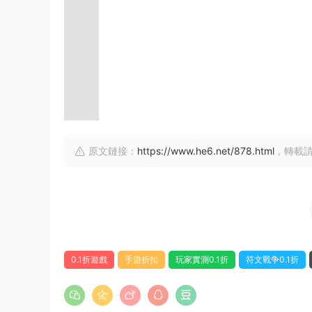
原文鏈接：
https://www.he6.net/878.html
，轉載
0.1折遊戲
手遊折扣
玩家實測0.1折
符文戰争0.1折