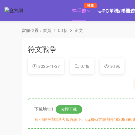
推薦
手遊
PC單機/聯機
當前位置：
首頁
0.1折
正文
符文戰争
2025-11-27
0.1折
9.19k
下載地址1
立即下載
有不懂得請聯系客服咨詢下。qq和vx客服都是183698966