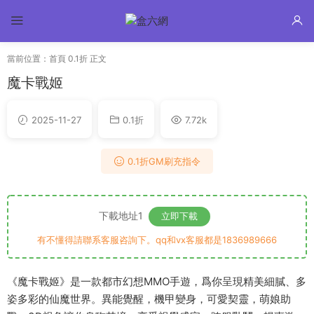
當前位置：
首頁
0.1折
正文
魔卡戰姬
2025-11-27
0.1折
7.72k
0.1折GM刷充指令
下載地址1
立即下載
有不懂得請聯系客服咨詢下。qq和vx客服都是1836989666
《魔卡戰姬》是一款都市幻想MMO手遊，爲你呈現精美細膩、多
姿多彩的仙魔世界。異能覺醒，機甲變身，可愛契靈，萌娘助