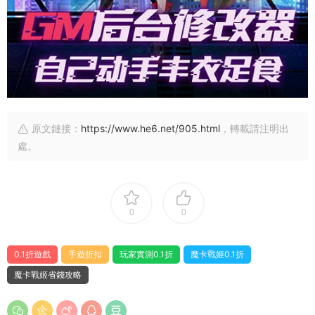
原文鏈接：
https://www.he6.net/905.html
，轉載請注明出
處。
0
0
0.1折遊戲
手遊折扣
玩家實測0.1折
魔卡戰姬0.1折
魔卡戰姬省錢攻略