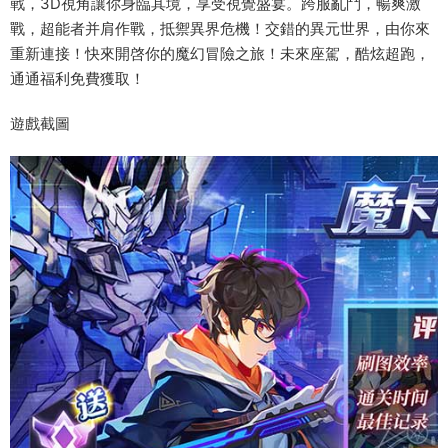
戰，3D視角讓你身臨其境，享受視覺盛宴。跨服亂鬥，暢爽激
戰，超能者并肩作戰，抵禦異界危機！交錯的異元世界，由你來
重新連接！快來開啓你的魔幻冒險之旅！未來座駕，酷炫超跑，
通通福利免費獲取！
遊戲截圖