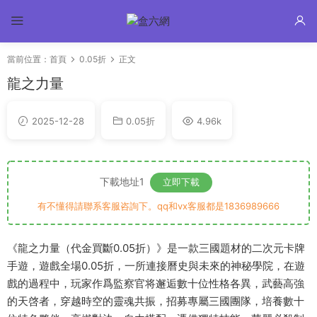
當前位置：
首頁
0.05折
正文
龍之力量
2025-12-28
0.05折
4.96k
下載地址1
立即下載
有不懂得請聯系客服咨詢下。qq和vx客服都是1836989666
《龍之力量（代金買斷0.05折）》是一款三國題材的二次元卡牌
手遊，遊戲全場0.05折，一所連接曆史與未來的神秘學院，在遊
戲的過程中，玩家作爲監察官将邂逅數十位性格各異，武藝高強
的天啓者，穿越時空的靈魂共振，招募專屬三國團隊，培養數十