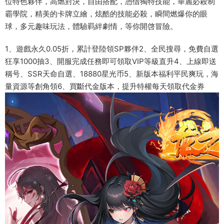
位特色夥伴，高燃對決，自由搭配，憑借獨特技能，華麗必殺制
霸學院，精美的卡牌立繪，炫酷的技能必殺，瞬間燃爆你的眼
球，多元趣味玩法，體驗羁絆劇情，等你開啓冒險。
1、遊戲永久0.05折，累計登陸領SP夥伴2、全民搜尋，免費自選
狂享1000抽3、開服完成任務即可領取VIP等級直升4、上線即送
稱号、SSR天命自選、18880星光币5、新版本福利平民爽玩，海
量資源等創角領6、買斷代金版本，提升特權每天領取代金券