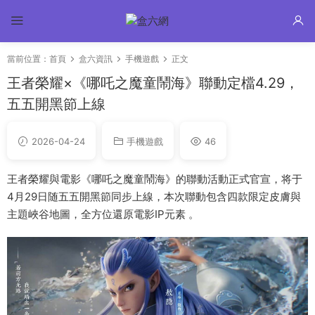
當前位置：
首頁
盒六資訊
手機遊戲
正文
王者榮耀×《哪吒之魔童鬧海》聯動定檔4.29，
五五開黑節上線
2026-04-24
手機遊戲
46
王者榮耀與電影《哪吒之魔童鬧海》的聯動活動正式官宣，将于
4月29日随五五開黑節同步上線，本次聯動包含四款限定皮膚與
主題峽谷地圖，全方位還原電影IP元素 。