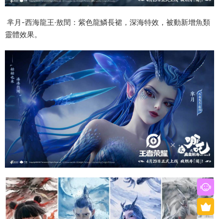
芈月-西海龍王·敖閏：紫色龍鱗長裙，深海特效，被動新增魚類
靈體效果。