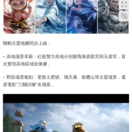
聯動主題地圖同步上線：
– 高地場景革新：紅藍雙方高地分别變爲海底龍宮與玉虛宮，首
次實現高地區域全換膚 。
– 野區場景複刻：更新土肥坡、飛天瀑、骷髅山等主題場景，還
原電影“三關試煉”名場面 。