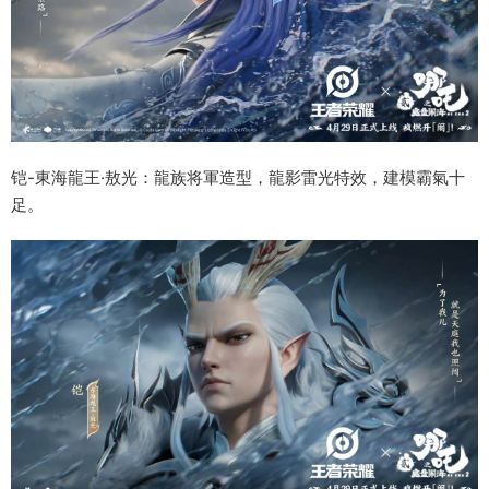
铠-東海龍王·敖光：龍族将軍造型，龍影雷光特效，建模霸氣十
足。