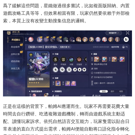
爲了緩解這些問題，星鐵做過很多嘗試，比如複面版歸納、内置
遊戲攻略工具等等，但效果相當有限，玩家仍然要依賴于外部檢
索，本質上沒有改變主動搜集信息的邏輯。
正是在這樣的背景下，帕姆AI應運而生。玩家不再需要花費大量
時間去自行鑽研、吃透複雜遊戲機制，轉而由遊戲系統主動适
配、讀懂玩家訴求。依托自然語言交互能力，玩家隻需以貼合日
常表達的直白方式提出需求，帕姆AI便能自動将口語化指令轉化