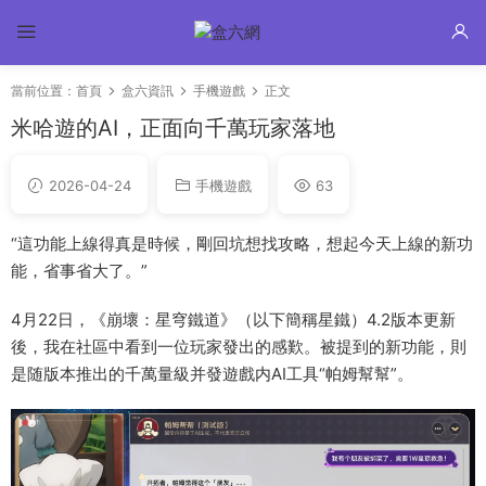
當前位置：
首頁
盒六資訊
手機遊戲
正文
米哈遊的AI，正面向千萬玩家落地
2026-04-24
手機遊戲
63
“這功能上線得真是時候，剛回坑想找攻略，想起今天上線的新功
能，省事省大了。”
4月22日，《崩壞：星穹鐵道》（以下簡稱星鐵）4.2版本更新
後，我在社區中看到一位玩家發出的感歎。被提到的新功能，則
是随版本推出的千萬量級并發遊戲内AI工具“帕姆幫幫”。