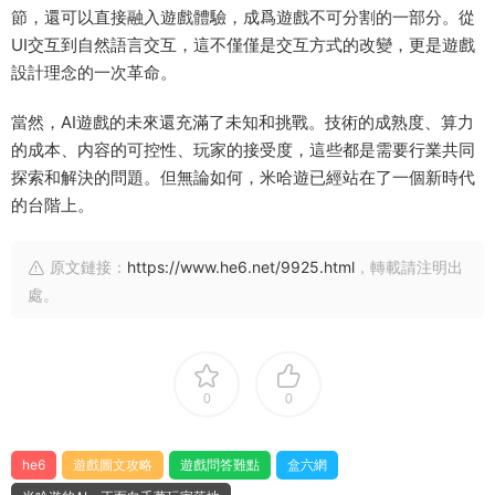
節，還可以直接融入遊戲體驗，成爲遊戲不可分割的一部分。從
UI交互到自然語言交互，這不僅僅是交互方式的改變，更是遊戲
設計理念的一次革命。
當然，AI遊戲的未來還充滿了未知和挑戰。技術的成熟度、算力
的成本、内容的可控性、玩家的接受度，這些都是需要行業共同
探索和解決的問題。但無論如何，米哈遊已經站在了一個新時代
的台階上。
原文鏈接：
https://www.he6.net/9925.html
，轉載請注明出
處。
0
0
he6
遊戲圖文攻略
遊戲問答難點
盒六網