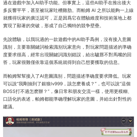
過在遊戲中加入AI助手功能。但事實上，這些AI助手在推出後大
多反響平平，甚至被玩家吐槽雞肋。而帕姆 AI 之所以能夠一上線
就獲得玩家的廣泛認可，正是因爲它在體驗維度和技術落地上都
實現了顯著的突破，形成了自己獨特的競争壁壘。
先說體驗，以我玩過的一款遊戲中的AI助手爲例，沒有接入意圖
識别，主要靠關鍵詞檢索識别玩家意向，對玩家問題描述的準确
度要求很高，經常出現關鍵詞識别錯誤，給出驢唇不對馬嘴的回
答，玩家很難僅依靠這個系統就得到自己想要獲取的信息。
而帕姆幫幫接入了AI意圖識别，問題描述準确度要求降低。玩家
可以說“我剛抽到了銀狼lv999，該怎麽養成？”，也可以說“這個
BOSS打不過怎麽辦？”，像日常和朋友交流一樣，使用更模糊、
口語化的表述，帕姆都能準确理解玩家的意圖，并給出針對性的
建議。