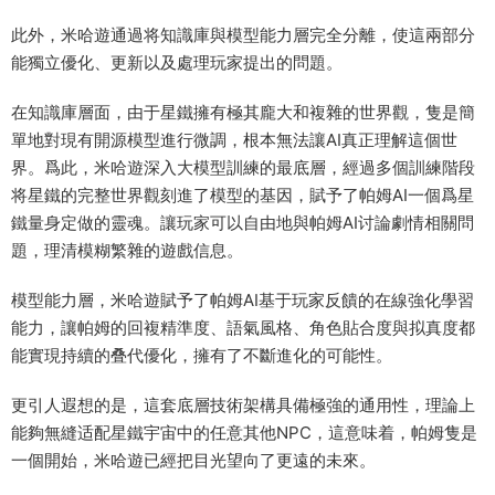
此外，米哈遊通過将知識庫與模型能力層完全分離，使這兩部分
能獨立優化、更新以及處理玩家提出的問題。
在知識庫層面，由于星鐵擁有極其龐大和複雜的世界觀，隻是簡
單地對現有開源模型進行微調，根本無法讓AI真正理解這個世
界。爲此，米哈遊深入大模型訓練的最底層，經過多個訓練階段
将星鐵的完整世界觀刻進了模型的基因，賦予了帕姆AI一個爲星
鐵量身定做的靈魂。讓玩家可以自由地與帕姆AI讨論劇情相關問
題，理清模糊繁雜的遊戲信息。
模型能力層，米哈遊賦予了帕姆AI基于玩家反饋的在線強化學習
能力，讓帕姆的回複精準度、語氣風格、角色貼合度與拟真度都
能實現持續的叠代優化，擁有了不斷進化的可能性。
更引人遐想的是，這套底層技術架構具備極強的通用性，理論上
能夠無縫适配星鐵宇宙中的任意其他NPC，這意味着，帕姆隻是
一個開始，米哈遊已經把目光望向了更遠的未來。