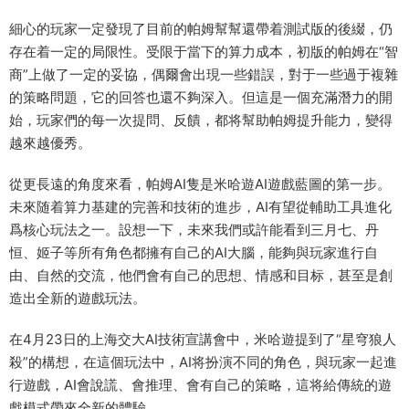
細心的玩家一定發現了目前的帕姆幫幫還帶着測試版的後綴，仍
存在着一定的局限性。受限于當下的算力成本，初版的帕姆在“智
商”上做了一定的妥協，偶爾會出現一些錯誤，對于一些過于複雜
的策略問題，它的回答也還不夠深入。但這是一個充滿潛力的開
始，玩家們的每一次提問、反饋，都将幫助帕姆提升能力，變得
越來越優秀。
從更長遠的角度來看，帕姆AI隻是米哈遊AI遊戲藍圖的第一步。
未來随着算力基建的完善和技術的進步，AI有望從輔助工具進化
爲核心玩法之一。設想一下，未來我們或許能看到三月七、丹
恒、姬子等所有角色都擁有自己的AI大腦，能夠與玩家進行自
由、自然的交流，他們會有自己的思想、情感和目标，甚至是創
造出全新的遊戲玩法。
在4月23日的上海交大AI技術宣講會中，米哈遊提到了“星穹狼人
殺”的構想，在這個玩法中，AI将扮演不同的角色，與玩家一起進
行遊戲，AI會說謊、會推理、會有自己的策略，這将給傳統的遊
戲模式帶來全新的體驗。