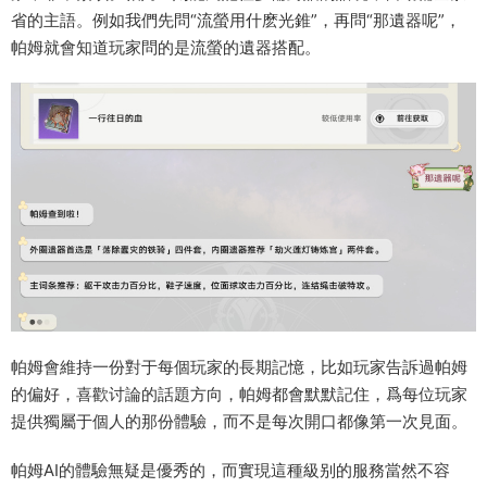
省的主語。例如我們先問“流螢用什麽光錐”，再問“那遺器呢”，
帕姆就會知道玩家問的是流螢的遺器搭配。
帕姆會維持一份對于每個玩家的長期記憶，比如玩家告訴過帕姆
的偏好，喜歡讨論的話題方向，帕姆都會默默記住，爲每位玩家
提供獨屬于個人的那份體驗，而不是每次開口都像第一次見面。
帕姆AI的體驗無疑是優秀的，而實現這種級别的服務當然不容