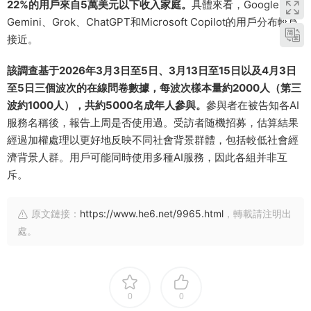
22%的用戶來自5萬美元以下收入家庭。
具體來看，Google
Gemini、Grok、ChatGPT和Microsoft Copilot的用戶分布較爲
接近。
該調查基于2026年3月3日至5日、3月13日至15日以及4月3日
至5日三個波次的在線問卷數據，每波次樣本量約2000人（第三
波約1000人），共約5000名成年人參與。
參與者在被告知各AI
服務名稱後，報告上周是否使用過。受訪者随機招募，估算結果
經過加權處理以更好地反映不同社會背景群體，包括較低社會經
濟背景人群。用戶可能同時使用多種AI服務，因此各組并非互
斥。
原文鏈接：
https://www.he6.net/9965.html
，轉載請注明出
處。
0
0