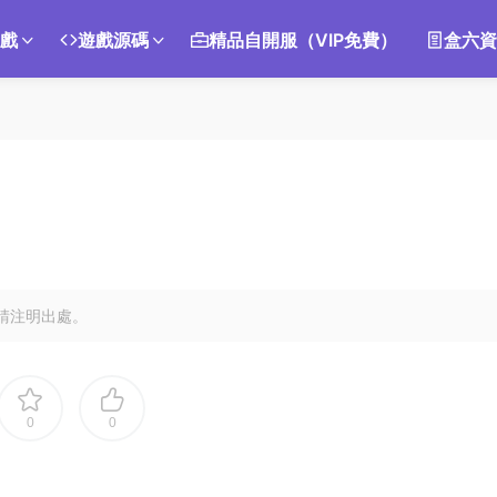
遊戲
遊戲源碼
精品自開服（VIP免費）
盒六資
請注明出處。
0
0