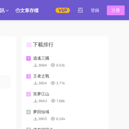
訊
文章存檔
登錄
注冊
下載排行
逍遙三國
1
9994
9.52k
王者之戰
2
9954
3.71k
笑夢江山
3
9943
7.68k
夢回仙域
4
9905
6.24k