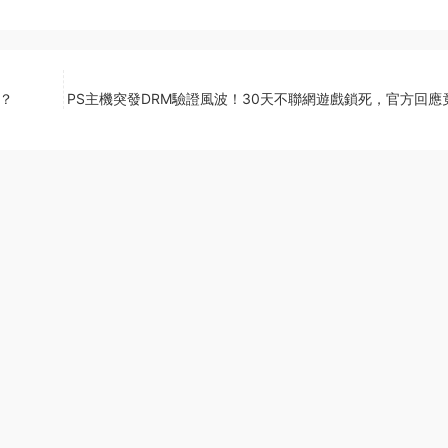
啥？
PS主機突發DRM驗證風波！30天不聯網遊戲鎖死，官方回應