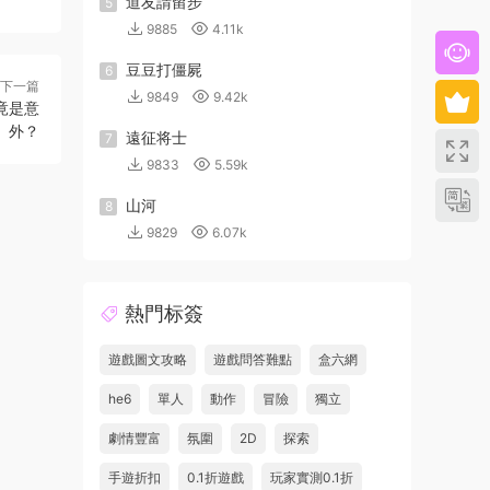
道友請留步
5
9885
4.11k
豆豆打僵屍
6
下一篇
9849
9.42k
竟是意
外？
遠征将士
7
9833
5.59k
山河
8
9829
6.07k
熱門标簽
遊戲圖文攻略
遊戲問答難點
盒六網
he6
單人
動作
冒險
獨立
劇情豐富
氛圍
2D
探索
手遊折扣
0.1折遊戲
玩家實測0.1折