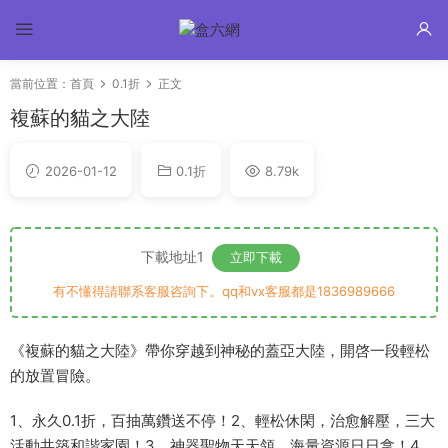
當前位置：
首頁
0.1折
正文
複蘇的貓之大陸
2026-01-12
0.1折
8.79k
下載地址1
立即下載
有不懂得請聯系客服咨詢下。qq和vx客服都是1836989666
《複蘇的貓之大陸》帶你穿越到神秘的蓋亞大陸，開啓一段輕松
的放置冒險。
1、永久0.1折，百抽萬鑽送不停！2、輕松休閑，治愈解壓，三大
活動共築和諧家園！3、神器聖物天天領，海量資源日日拿！4、