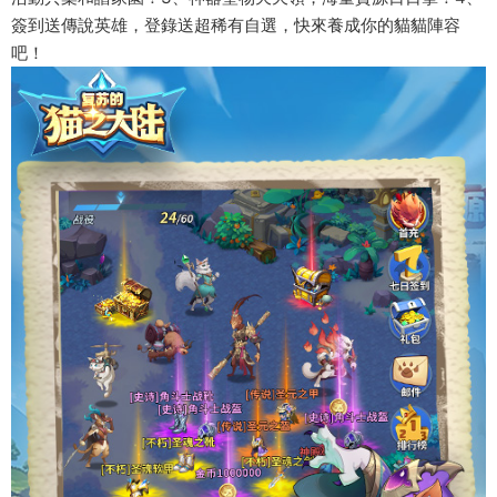
簽到送傳說英雄，登錄送超稀有自選，快來養成你的貓貓陣容
吧！