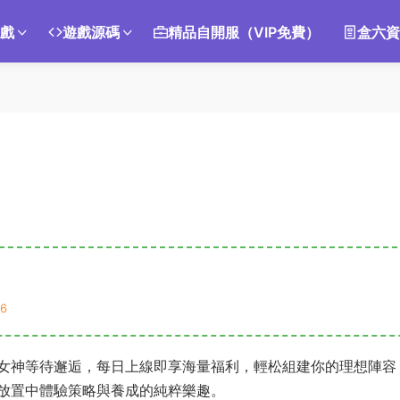
遊戲
遊戲源碼
精品自開服（VIP免費）
盒六資
6
女神等待邂逅，每日上線即享海量福利，輕松組建你的理想陣容
放置中體驗策略與養成的純粹樂趣。