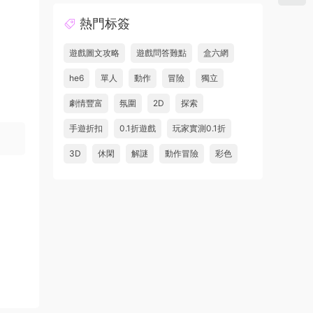
熱門标簽
遊戲圖文攻略
遊戲問答難點
盒六網
he6
單人
動作
冒險
獨立
劇情豐富
氛圍
2D
探索
手遊折扣
0.1折遊戲
玩家實測0.1折
3D
休閑
解謎
動作冒險
彩色