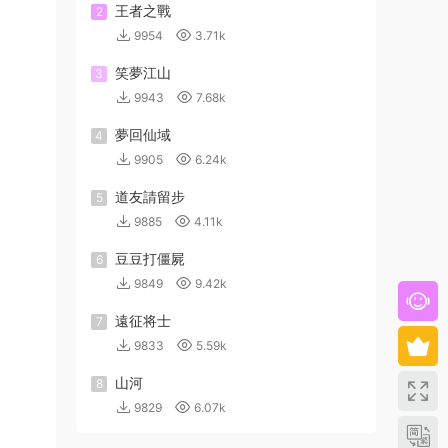
王者之戰
2
9954
3.71k
笑夢江山
3
9943
7.68k
夢回仙域
4
9905
6.24k
道友請留步
5
9885
4.11k
豆豆打僵屍
6
9849
9.42k
遠征将士
7
9833
5.59k
山河
8
9829
6.07k