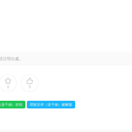
請注明出處。
0
0
（送千抽）折扣
萌寵呈祥（送千抽）破解版