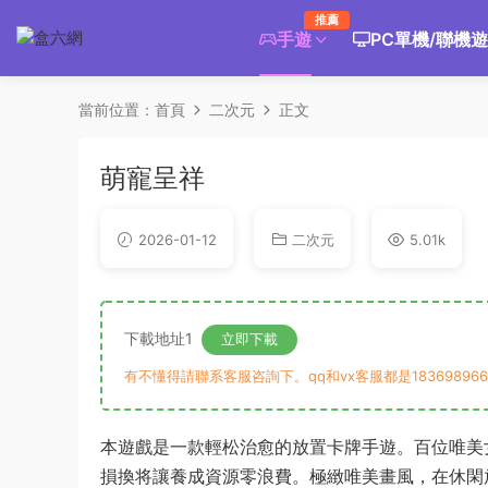
推薦
手遊
PC單機/聯機
當前位置：
首頁
二次元
正文
萌寵呈祥
2026-01-12
二次元
5.01k
下載地址1
立即下載
有不懂得請聯系客服咨詢下。qq和vx客服都是183698966
本遊戲是一款輕松治愈的放置卡牌手遊。百位唯美
損換将讓養成資源零浪費。極緻唯美畫風，在休閑