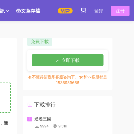
訊
文章存檔
登錄
注冊
免費下載
立即下載
有不懂得請聯系客服咨詢下。qq和vx客服都是
1836989666
下載排行
逍遙三國
1
，無
9994
9.51k