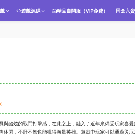
遊戲
遊戲源碼
精品自開服（VIP免費）
盒六資
6
風與酷炫的戰鬥打擊感，在此之上，融入了近年來備受玩家喜愛
夠休閑，不肝不氪也能獲得海量英雄。遊戲中玩家可以通過災厄