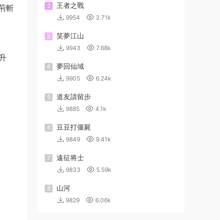
王者之戰
2
荊斬
9954
3.71k
笑夢江山
3
9943
7.68k
升
夢回仙域
4
9905
6.24k
道友請留步
5
9885
4.1k
豆豆打僵屍
6
9849
9.41k
遠征将士
7
9833
5.59k
山河
8
9829
6.06k