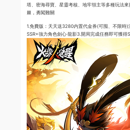
塔、密海尋寶、星靈考核、地牢領主等多種玩法來
棘，勇闖難關
1.免費版：天天送3280内置代金券(可囤、不限
SSR+強力角色劍心·龍影3.開局完成任務即可獲