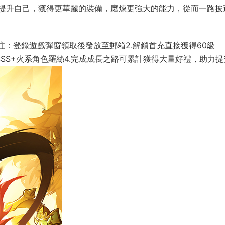
提升自己，獲得更華麗的裝備，磨煉更強大的能力，從而一路披
時)注：登錄遊戲彈窗領取後發放至郵箱2.解鎖首充直接獲得60級
得SSS+火系角色羅絲4.完成成長之路可累計獲得大量好禮，助力提