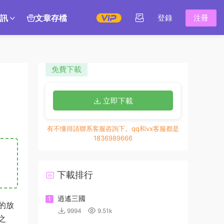
訊
文章存檔
登錄
注冊
免費下載
立即下載
有不懂得請聯系客服咨詢下。qq和vx客服都是
1836989666
下載排行
逍遙三國
1
的放
9994
9.51k
之