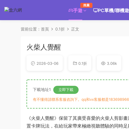
推薦
手遊
PC單機/聯機
當前位置：
首頁
0.1折
正文
火柴人覺醒
2026-03-06
0.1折
3.06k
下載地址1
立即下載
有不懂得請聯系客服咨詢下。qq和vx客服都是183698966
《火柴人覺醒》保留了其廣受喜愛的火柴人剪影畫
置卡牌玩法，在給玩家帶來極緻視聽體驗的同時足