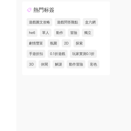
熱門标簽
遊戲圖文攻略
遊戲問答難點
盒六網
he6
單人
動作
冒險
獨立
劇情豐富
氛圍
2D
探索
手遊折扣
0.1折遊戲
玩家實測0.1折
3D
休閑
解謎
動作冒險
彩色