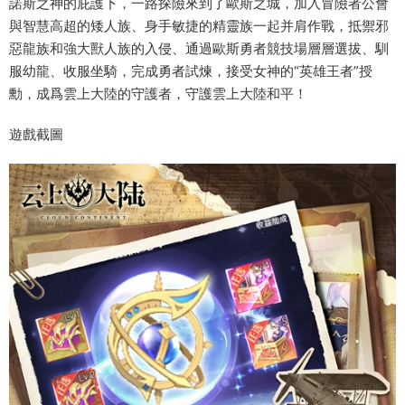
諾斯之神的庇護下，一路探險來到了歐斯之城，加入冒險者公會
與智慧高超的矮人族、身手敏捷的精靈族一起并肩作戰，抵禦邪
惡龍族和強大獸人族的入侵、通過歐斯勇者競技場層層選拔、馴
服幼龍、收服坐騎，完成勇者試煉，接受女神的“英雄王者”授
勳，成爲雲上大陸的守護者，守護雲上大陸和平！
遊戲截圖