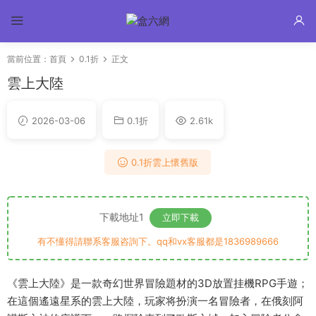
當前位置：
首頁
0.1折
正文
雲上大陸
2026-03-06
0.1折
2.61k
0.1折雲上懷舊版
下載地址1
立即下載
有不懂得請聯系客服咨詢下。qq和vx客服都是1836989666
《雲上大陸》是一款奇幻世界冒險題材的3D放置挂機RPG手遊；
在這個遙遠星系的雲上大陸，玩家将扮演一名冒險者，在俄刻阿