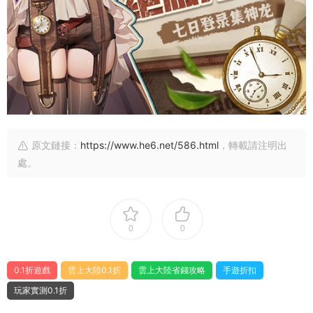
原文鏈接：
https://www.he6.net/586.html
，轉載請注明出
處。
0
0
0.1折遊戲
雲上大陸0.1折
雲上大陸省錢攻略
手遊折扣
玩家實測0.1折