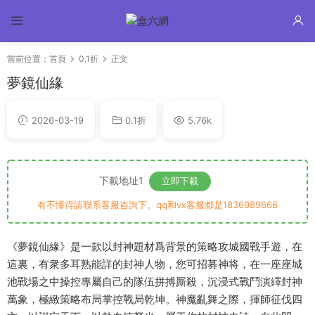
當前位置：
首頁
0.1折
正文
夢鏡仙緣
2026-03-19
0.1折
5.76k
下載地址1
立即下載
有不懂得請聯系客服咨詢下。qq和vx客服都是1836989666
《夢鏡仙緣》是一款以封神題材爲背景的策略攻城國戰手遊，在
這裏，有衆多耳熟能詳的封神人物，您可招募神将，在一座座城
池戰場之中操控專屬自己的隊伍拼搏厮殺，沉浸式戰鬥演繹封神
萬象，極緻策略布局掌控戰局乾坤。神魔亂舞之際，揮師征伐四