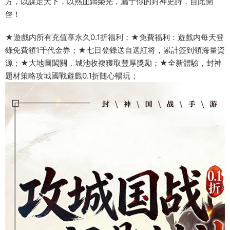
方，以謀定天下，以熱血鑄榮光，屬于你的封神史詩，自此開
啓！
★遊戲内所有充值享永久0.1折福利；★免費福利：遊戲内每天登
錄免費領1千代金券；★七日登錄送自選紅将，累計簽到領海量資
源；★大地圖闖關，城池收複獲取豐厚獎勵；★全新體驗，封神
題材策略攻城國戰遊戲0.1折随心暢玩；