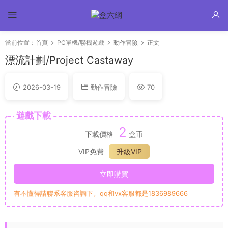
當前位置：
首頁
PC單機/聯機遊戲
動作冒險
正文
漂流計劃/Project Castaway
2026-03-19
動作冒險
70
遊戲下載
2
下載價格
盒币
VIP免費
升級VIP
立即購買
有不懂得請聯系客服咨詢下。qq和vx客服都是1836989666