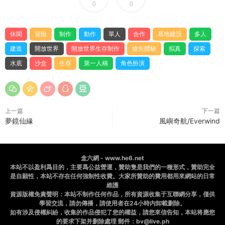
0
0
休閑
冒險
制作
動作
單人
合作
基地建設
多人
建造
開放世界
開放世界生存制作
搶先體驗
拟真
探索
水底
沙盒
生存
第一人稱
角色扮演
上一篇
下一篇
夢鏡仙緣
風嶼奇航/Everwind
盒六網 - www.he6.net
本站不以盈利爲目的，主要爲公益營運，贊助隻是我們的一種形式，贊助完全
是自願性，本站不存在任何強制性收費。大家所贊助的費用都用來網站的日常
維護
資源版權免責聲明：本站不制作任何作品，所有資源收集于互聯網分享，僅供
學習交流，請勿傳播，請使用者在24小時内卸載删除。
如有涉及侵權糾紛，收集的作品侵犯了您的權益，請您來信告知，本站将應您
的要求下架并删除處理 郵件：bv@live.ph