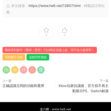
原文鏈接：
https://www.he6.net/12807.html
，轉載請注明出
處。
0
0
戰神系列新作《戰神：勞菲》PSN商店頁面上線，現可加入願望單！
遊戲圖文攻略
遊戲問答難點
上一篇
下一篇
正确認識主闆的功能和選擇
Xbox玩家抗議後，官方拟不再主
動展示PS、Switch标識
盒六網 - www.he6.net