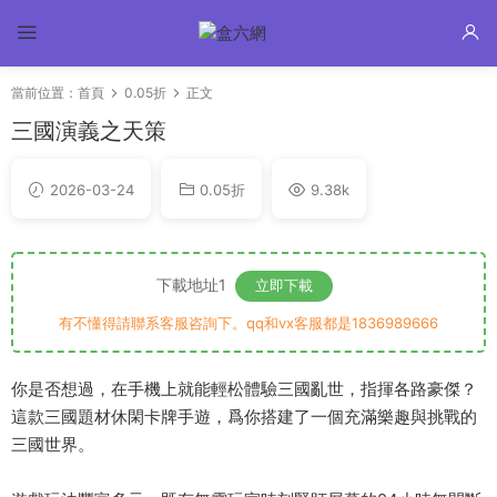
當前位置：
首頁
0.05折
正文
三國演義之天策
2026-03-24
0.05折
9.38k
下載地址1
立即下載
有不懂得請聯系客服咨詢下。qq和vx客服都是1836989666
你是否想過，在手機上就能輕松體驗三國亂世，指揮各路豪傑？
這款三國題材休閑卡牌手遊，爲你搭建了一個充滿樂趣與挑戰的
三國世界。​