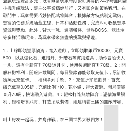
遊戲玩法豐富多元，既有無需玩家時刻緊盯屏幕的24小時無間斷
挂機升級玩法，讓主公事業穩健前行，又有回合制策略戰鬥。在
戰鬥中，玩家需要巧妙搭配武将陣容，根據敵方特點制定戰術。
豐富的任務系統涵蓋主線、日常和活動任務，完成即可收獲豐厚
資源與獎勵。此外，背水一戰、過關斬将、世界BOSS、競技場
等多樣活動玩法，爲玩家帶來無盡的挑戰與樂趣。​
1：上線即領豐厚物資：進入遊戲，立即領取銀币10000、元寶
500，以及強化石、進階丹、升階石等實用道具，助你冒險快人
一步。還有全新直升70級道具卡，使用後瞬間直升70級。2：開
服狂撒福利：開服狂歡期間，每日登錄都能領取充值卡，累計收
獲萬元充值卡。，福利拿到手軟。3：充值折扣超劃算：首充、
續充低至0.05折，充值比例1:10，花小錢，得大資源。開局便能
直升70級，快速融入遊戲。4：輕松打造無敵陣容：憑借海量福
利，輕松培養武将、打造頂級裝備，組建稱霸三國的無敵陣容。
叫上好友一起玩，并肩作戰，在三國世界大殺四方！