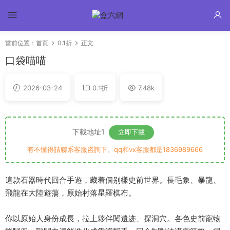
當前位置：
首頁
0.1折
正文
口袋喵喵
2026-03-24
0.1折
7.48k
下載地址1
立即下載
有不懂得請聯系客服咨詢下。qq和vx客服都是1836989666
這款石器時代回合手遊，藏着個别樣史前世界。長毛象、暴龍、
飛龍在大陸遊蕩，原始村落星羅棋布。
你以原始人身份成長，拉上夥伴闖遺迹、探洞穴。各色史前寵物