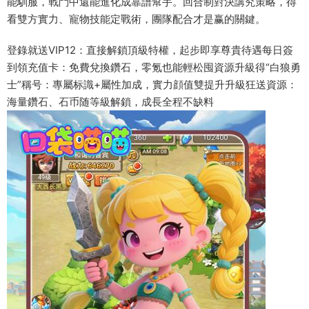
能馴服，戰鬥中還能進化成靠譜幫手。回合制對決講究策略，得
看雙方實力、寵物技能定戰術，團隊配合才是赢的關鍵。
登錄就送VIP12：直接解鎖頂級特權，起步即享尊貴待遇每日簽
到領充值卡：免費兌換鑽石，零氪也能輕松囤資源升級得“白狼勇
士”稱号：專屬标識+屬性加成，實力顔值雙提升升級狂送資源：
海量鑽石、石币随等級解鎖，成長全程不缺料