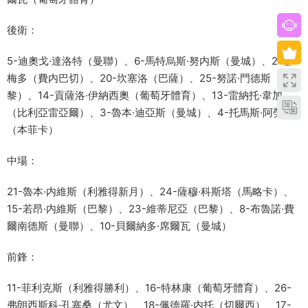
後衛：
5-迪奧戈·達洛特（曼聯）、6-馬特烏斯·努内斯（曼城）、2-塞
梅多（費内巴切）、20-坎塞洛（巴薩）、25-努諾·門德斯（巴
黎）、14-貢薩洛·伊納西奧（葡萄牙體育）、13-雷納托·韋加
（比利亞雷亞爾）、3-魯本·迪亞斯（曼城）、4-托馬斯·阿勞若
（本菲卡）
中場：
21-魯本·内維斯（利雅得新月）、24-薩穆·科斯塔（馬略卡）、
15-若昂·内維斯（巴黎）、23-維蒂尼亞（巴黎）、8-布魯諾·費
爾南德斯（曼聯）、10-貝爾納多·席爾瓦（曼城）
前鋒：
11-菲利克斯（利雅得勝利）、16-特林康（葡萄牙體育）、26-
弗朗西斯科·孔塞桑（尤文）、18-佩德羅·内托（切爾西）、17-