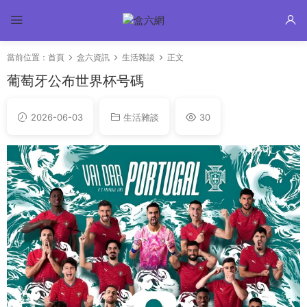
當前位置：
首頁
盒六資訊
生活雜談
正文
葡萄牙公布世界杯号碼
2026-06-03
生活雜談
30