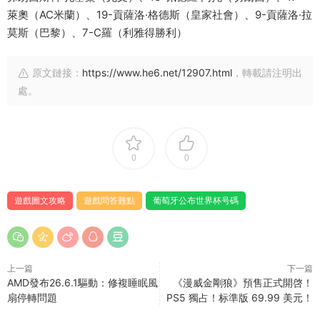
萊奧（AC米蘭）、19-貢薩洛·格德斯（皇家社會）、9-貢薩洛·拉
莫斯（巴黎）、7-C羅（利雅得勝利）
原文鏈接：
https://www.he6.net/12907.html
，轉載請注明出
處。
0
0
遊戲圖文攻略
遊戲問答難點
葡萄牙公布世界杯号碼
上一篇
下一篇
AMD發布26.6.1驅動：修複睡眠風
《漫威金剛狼》預售正式開啓！
扇停轉問題
PS5 獨占！标準版 69.99 美元！