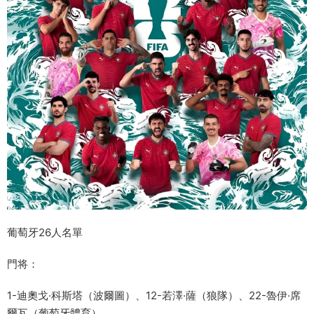
葡萄牙26人名單
門将：
1-迪奧戈·科斯塔（波爾圖）、12-若澤·薩（狼隊）、22-魯伊·席
爾瓦（葡萄牙體育）