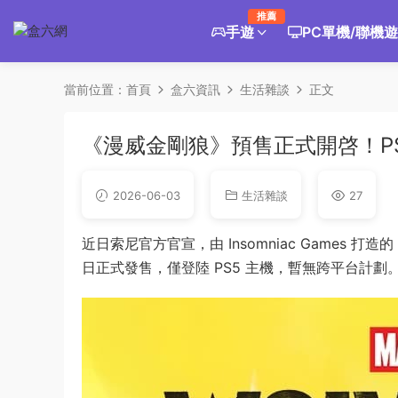
推薦
手遊
PC單機/聯機
當前位置：
首頁
盒六資訊
生活雜談
正文
《漫威金剛狼》預售正式開啓！PS5
2026-06-03
生活雜談
27
近日索尼官方官宣，由 Insomniac Games 打造
日正式發售，僅登陸 PS5 主機，暫無跨平台計劃