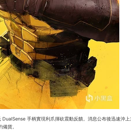
托 DualSense 手柄實現利爪揮砍震動反饋。消息公布後迅速沖
約備貨。