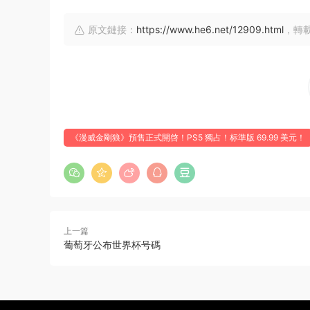
原文鏈接：
https://www.he6.net/12909.html
，轉
《漫威金剛狼》預售正式開啓！PS5 獨占！标準版 69.99 美元！
上一篇
葡萄牙公布世界杯号碼