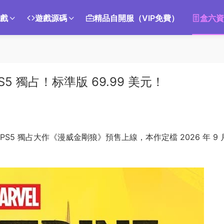
遊戲
遊戲源碼
精品自開服（VIP免費）
盒六資
 獨占！标準版 69.99 美元！
的 PS5 獨占大作《漫威金剛狼》預售上線，本作定檔 2026 年 9 月
。