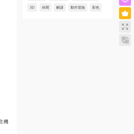
3D
休閑
解謎
動作冒險
彩色
上主機