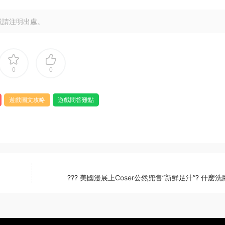
載請注明出處。
0
0
遊戲圖文攻略
遊戲問答難點
??? 美國漫展上Coser公然兜售”新鮮足汁”? 什麽