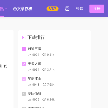
訊
文章存檔
登錄
注冊
下載排行
逍遙三國
1
9994
9.51k
王者之戰
2
 15
9954
3.71k
笑夢江山
3
9943
7.68k
夢回仙域
4
9905
6.24k