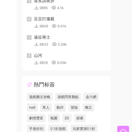
道友請留步
5
9885
4.1k
豆豆打僵屍
6
9849
9.41k
遠征将士
7
9833
5.59k
山河
8
9829
6.06k
熱門标簽
遊戲圖文攻略
遊戲問答難點
盒六網
he6
單人
動作
冒險
獨立
劇情豐富
氛圍
2D
探索
手遊折扣
0.1折遊戲
玩家實測0.1折