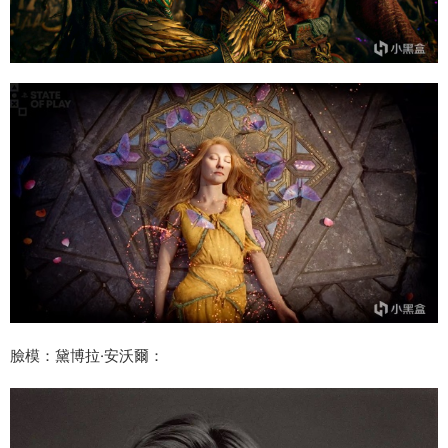
臉模：黛博拉·安沃爾：