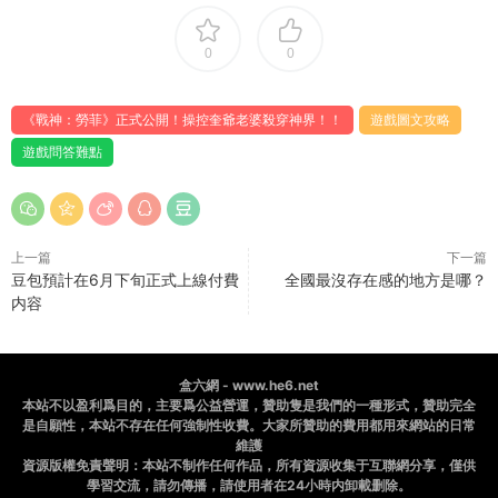
0
0
《戰神：勞菲》正式公開！操控奎爺老婆殺穿神界！！
遊戲圖文攻略
遊戲問答難點
上一篇
下一篇
豆包預計在6月下旬正式上線付費
全國最沒存在感的地方是哪？
内容
盒六網 - www.he6.net
本站不以盈利爲目的，主要爲公益營運，贊助隻是我們的一種形式，贊助完全
是自願性，本站不存在任何強制性收費。大家所贊助的費用都用來網站的日常
維護
資源版權免責聲明：本站不制作任何作品，所有資源收集于互聯網分享，僅供
學習交流，請勿傳播，請使用者在24小時内卸載删除。