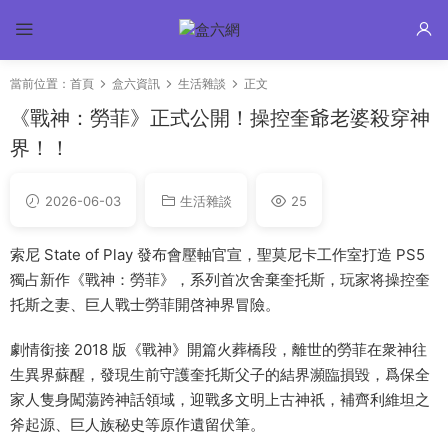
當前位置：
首頁
盒六資訊
生活雜談
正文
《戰神：勞菲》正式公開！操控奎爺老婆殺穿神
界！！
2026-06-03
生活雜談
25
索尼 State of Play 發布會壓軸官宣，聖莫尼卡工作室打造 PS5
獨占新作《戰神：勞菲》，系列首次舍棄奎托斯，玩家将操控奎
托斯之妻、巨人戰士勞菲開啓神界冒險。
劇情銜接 2018 版《戰神》開篇火葬橋段，離世的勞菲在衆神往
生異界蘇醒，發現生前守護奎托斯父子的結界瀕臨損毀，爲保全
家人隻身闖蕩跨神話領域，迎戰多文明上古神祇，補齊利維坦之
斧起源、巨人族秘史等原作遺留伏筆。