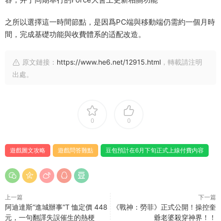
之所以選擇這一時間節點，是因爲PC端與移動端仍需約一個月時
間，完成基礎功能與收費體系的适配改造。
原文鏈接：
https://www.he6.net/12915.html
，轉載請注明
出處。
0
0
遊戲圖文攻略
遊戲問答難點
豆包預計在6月下旬正式上線付費内容
上一篇
下一篇
阿迪達斯“進城辦事”T 恤定價 448
《戰神：勞菲》正式公開！操控奎
元，一句翻譯失誤催生的熱梗
爺老婆殺穿神界！！