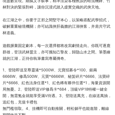
境盡數呈現。細膩文字叙事，精準渲染客棧夜談的暗流機鋒、竹
林對決的緊張對峙，讓你沉浸式踏入虛實交織的武俠天地。
在江湖之中，你要于正邪之間堅守本心，以策略搭配武學招式，
破解重重秘境機關；亦可結識俠肝義膽的江湖俠客，并肩共守武
林道義。
遊戲摒棄固定劇本，每一次選擇都将改寫劇情走向。你既可逐鹿
群雄，登頂武林盟主，亦可攜知己摯友，歸隐山水之間。筆墨繪
就的江湖，正待你執筆書寫專屬傳奇。
1、登陸即送至尊靈液*5000W、元寶招募令*100、銀兩
6666W、修爲500W、元寶*6666W、秘笈碎片*6666、法寶碎
片*6666、紅色法身任選*1、紅色稀有夥伴任選*1，海量資源開
局無憂。2、登陸即送VIP修爲卡*684，頂級VIP18特權一鍵全
開，無需氪金就能享受滿V待遇。3、登陸送萬充，在線送萬抽，
送紅包，充值卡禮包
無門檻領取。4、挂機即可自動推關，輕松躺平也能進階，離線
期間收益不斷。