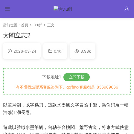
當前位置：
首頁
0.1折
正文
太閣立志2
2026-03-24
0.1折
3.93k
下載地址1
立即下載
有不懂得請聯系客服咨詢下。qq和vx客服都是1836989666
以筆爲劍，以字爲刃，這款水墨風文字冒險手遊，爲你鋪展一幅
浩蕩江湖長卷。
遊戲以雅緻水墨筆觸，勾勒亭台樓閣、荒野古道，将東方武俠意