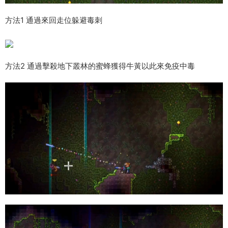
方法1 通過來回走位躲避毒刺
方法2 通過擊殺地下叢林的蜜蜂獲得牛黃以此來免疫中毒