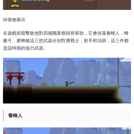
掉落物展示
在遊戲前期擊敗他對四個職業都很有幫助，它會掉落養蜂人，蜂
膝弓，蜜蜂槍這三把武器分别對應戰士，射手和法師，這三件都
是該時期的強力武器。
養蜂人