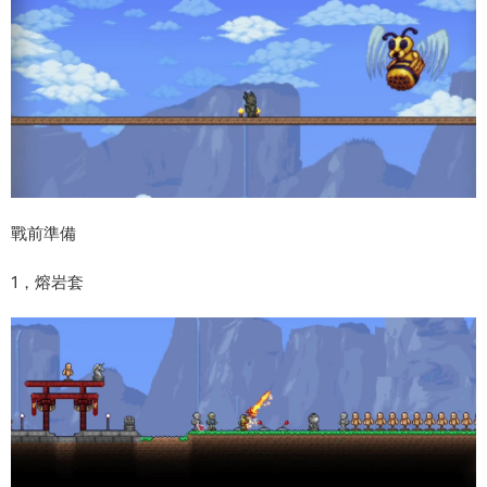
戰前準備
1，熔岩套