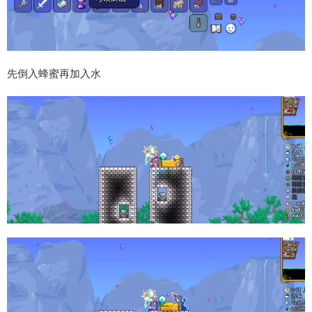
先倒入蜂蜜再加入水