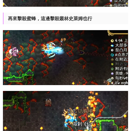
再來擊殺蜜蜂，這邊擊殺叢林史萊姆也行