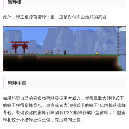
蜜蜂槍
此外，蜂王還掉落蜜蜂手雷，這是對付肉山最好的武器。
蜜蜂手雷
如果想讓自己的召喚物蜜蜂發揮更大威力，就得擊敗大師模式下
的蜂王獲得蜜蜂背包，專家或者大師模式下的蜂王100%掉落蜜蜂
背包。裝備後你的蜜蜂召喚物有1/2的概率變成巨型蜜蜂，巨型蜜
蜂相較于小蜜蜂更快更強，存活時間更長。