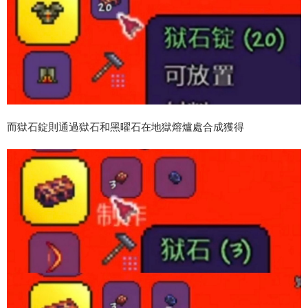
而獄石錠則通過獄石和黑曜石在地獄熔爐處合成獲得