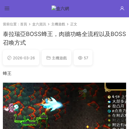
當前位置：
首頁
盒六資訊
主機遊戲
正文
泰拉瑞亞BOSS蜂王，肉牆功略全流程以及BOSS
召喚方式
2026-03-26
主機遊戲
57
蜂王