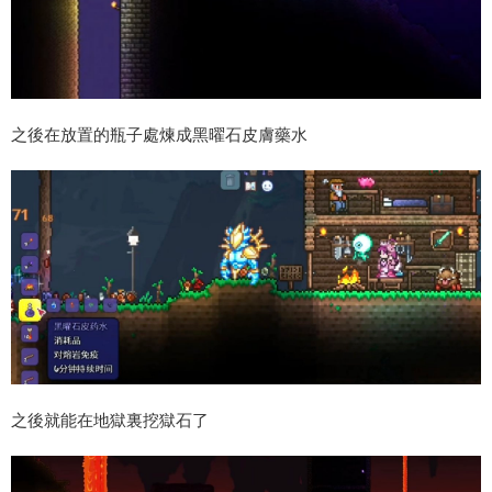
之後在放置的瓶子處煉成黑曜石皮膚藥水
之後就能在地獄裏挖獄石了