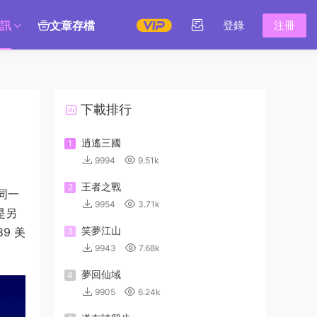
訊
文章存檔
登錄
注冊
下載排行
逍遙三國
1
9994
9.51k
王者之戰
2
、同一
9954
3.71k
是另
笑夢江山
9 美
3
9943
7.68k
夢回仙域
4
9905
6.24k