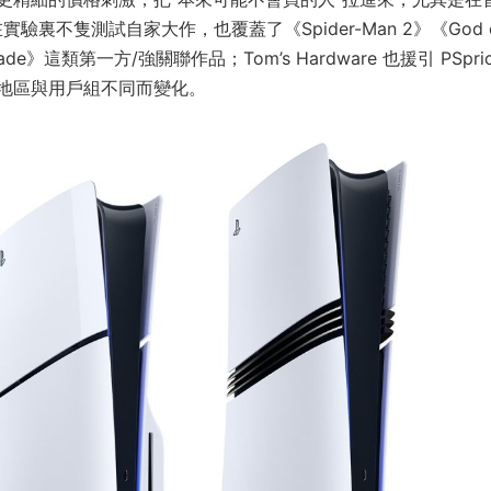
實驗裏不隻測試自家大作，也覆蓋了《Spider-Man 2》《God 
ar Blade》這類第一方/強關聯作品；Tom’s Hardware 也援引 PSpri
地區與用戶組不同而變化。