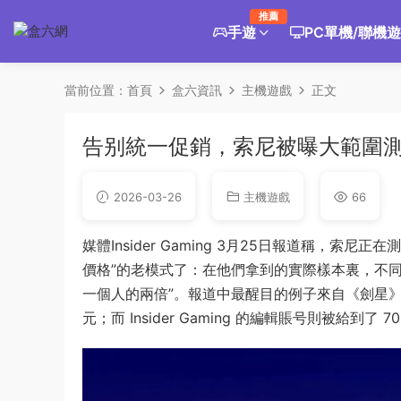
推薦
手遊
PC單機/聯機
當前位置：
首頁
盒六資訊
主機遊戲
正文
告别統一促銷，索尼被曝大範圍測試P
2026-03-26
主機遊戲
66
媒體Insider Gaming 3月25日報道稱，索尼正在
價格”的老模式了：在他們拿到的實際樣本裏，不
一個人的兩倍”。報道中最醒目的例子來自《劍星》——标
元；而 Insider Gaming 的編輯賬号則被給到了 