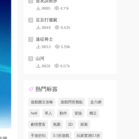
道友請留步
5
9885
4.11k
豆豆打僵屍
6
9849
9.42k
遠征将士
7
9833
5.59k
山河
8
9829
6.07k
熱門标簽
遊戲圖文攻略
遊戲問答難點
盒六網
he6
單人
動作
冒險
獨立
劇情豐富
氛圍
2D
探索
手遊折扣
0.1折遊戲
玩家實測0.1折
首發