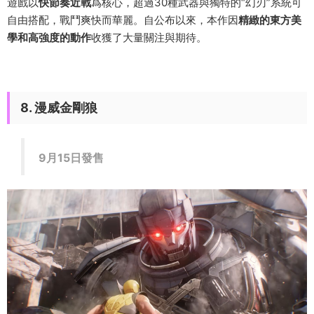
遊戲以
快節奏近戰
爲核心，超過30種武器與獨特的“幻刃”系統可
自由搭配，戰鬥爽快而華麗。自公布以來，本作因
精緻的東方美
學和高強度的動作
收獲了大量關注與期待。
8. 漫威金剛狼
9月15日發售