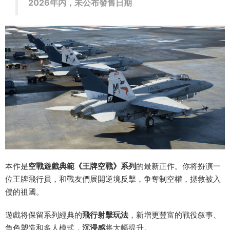
2026年内，未公布發售日期
本作是
空戰遊戲典範《王牌空戰》系列
的最新正作。你将扮演一
位王牌飛行員，和戰友們展開逆境反擊，争奪制空權，拯救被入
侵的祖國。
遊戲将保留系列經典的
飛行射擊玩法
，新增更豐富的戰役叙事、
角色塑造和多人模式，
沉浸感
将大幅提升。