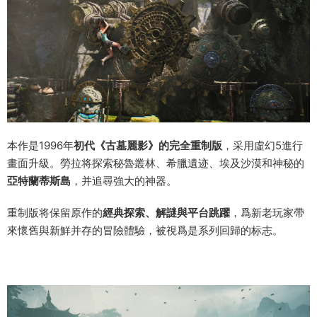
本作是1996年
初代《古墓麗影》的完全重制版
，采用虛幻5進行
畫面升級。勞拉将探索秘魯叢林、希臘遺迹、埃及沙漠和神秘的
亞特蘭蒂斯島
，并追尋強大的神器。
重制版将保留原作的
經典探索、解謎與平台跳躍
，爲新老玩家帶
來懷舊與新鮮并存的冒險體驗，被視爲是系列回歸的标志。