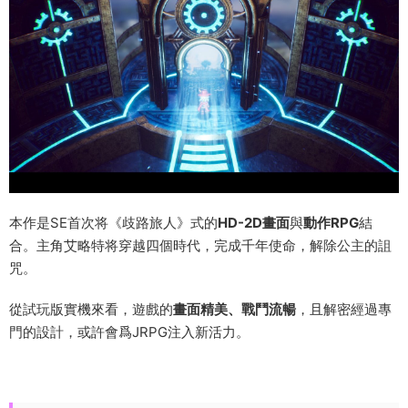
本作是SE首次将《歧路旅人》式的
HD-2D畫面
與
動作RPG
結
合。主角艾略特将穿越四個時代，完成千年使命，解除公主的詛
咒。
從試玩版實機來看，遊戲的
畫面精美、戰鬥流暢
，且解密經過專
門的設計，或許會爲JRPG注入新活力。