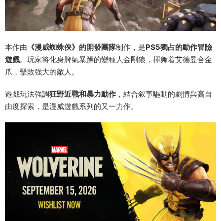
本作由
《漫威蜘蛛俠》的開發團隊
制作，是
PS5獨占的動作冒險
遊戲
。玩家将化身脾氣暴躁的變種人金剛狼，揮舞着艾德曼合金
爪，擊敗強大的敵人。
遊戲玩法強調
狂野近戰和暴力動作
，結合叙事驅動的劇情與高自
由度探索，是漫威遊戲系列的又一力作。