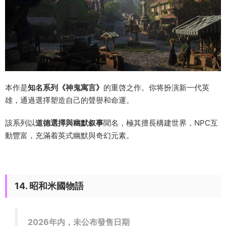
本作是
知名系列《神鬼寓言》
的重啓之作。你将扮演新一代英
雄，通過選擇塑造自己的聲譽和命運。
該系列以
道德選擇與幽默叙事
聞名，極其擅長構建世界，NPC互
動豐富，充滿着英式幽默與奇幻元素。
14. 昭和米國物語
2026年内，未公布發售日期