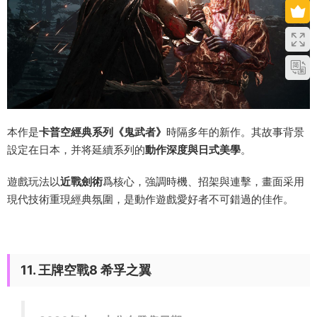
本作是
卡普空經典系列《鬼武者》
時隔多年的新作。其故事背景
設定在日本，并将延續系列的
動作深度與日式美學
。
遊戲玩法以
近戰劍術
爲核心，強調時機、招架與連擊，畫面采用
現代技術重現經典氛圍，是動作遊戲愛好者不可錯過的佳作。
11. 王牌空戰8 希孚之翼