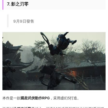
7. 影之刃零
9月9日發售
本作是一款
國産武俠動作RPG
，采用虛幻5打造。