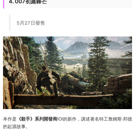
4. 007初露鋒芒
5月27日發售
本作是
《殺手》系列開發商
IOI的新作，講述著名特工詹姆斯·邦德
的起源故事。