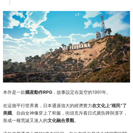
本作是一款
國産動作RPG
，故事設定在架空的1991年。
在這個平行世界裏，日本通過強大的經濟實力
在文化上“殖民”了
美國
。自由女神像穿上了和服，街頭充斥着日式廣告牌與漢字，
形成一種荒誕又迷人的
文化融合景觀
。