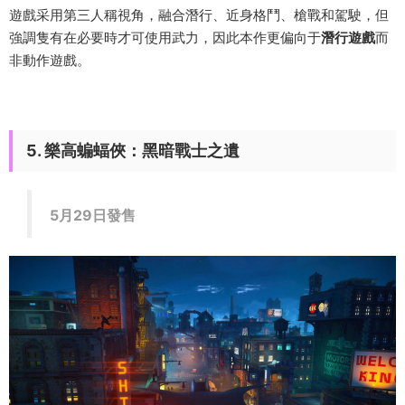
遊戲采用第三人稱視角，融合潛行、近身格鬥、槍戰和駕駛，但
強調隻有在必要時才可使用武力，因此本作更偏向于
潛行遊戲
而
非動作遊戲。
5. 樂高蝙蝠俠：黑暗戰士之遺
5月29日發售