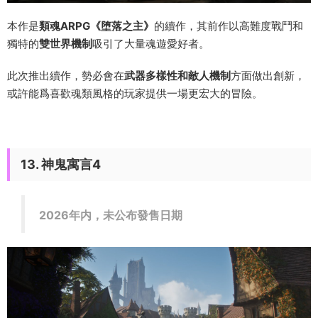
本作是
類魂ARPG《堕落之主》
的續作，其前作以高難度戰鬥和
獨特的
雙世界機制
吸引了大量魂遊愛好者。
此次推出續作，勢必會在
武器多樣性和敵人機制
方面做出創新，
或許能爲喜歡魂類風格的玩家提供一場更宏大的冒險。
13. 神鬼寓言4
2026年内，未公布發售日期