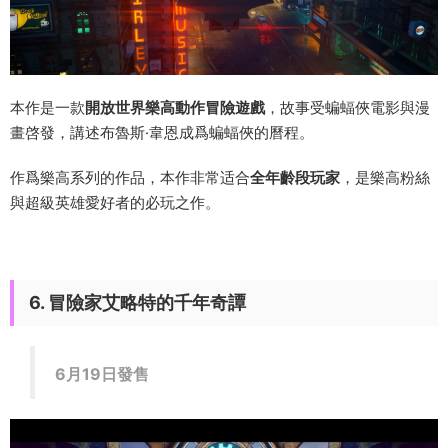
本作是一款
開放世界樂高動作冒險遊戲
，故事受蝙蝠俠電影與漫
畫啓發，講述布魯斯·韋恩成爲蝙蝠俠的曆程。
作爲樂高系列的作品，本作非常适合
全年齡段玩家
，是樂高粉絲
與超級英雄愛好者的必玩之作。
6. 冒險家艾略特的千年奇譚
6月19日發售