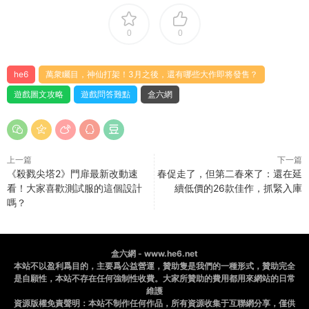
0
0
he6
萬衆矚目，神仙打架！3月之後，還有哪些大作即将發售？
遊戲圖文攻略
遊戲問答難點
盒六網
上一篇
下一篇
《殺戮尖塔2》門扉最新改動速
春促走了，但第二春來了：還在延
看！大家喜歡測試服的這個設計
續低價的26款佳作，抓緊入庫
嗎？
盒六網 - www.he6.net
本站不以盈利爲目的，主要爲公益營運，贊助隻是我們的一種形式，贊助完全
是自願性，本站不存在任何強制性收費。大家所贊助的費用都用來網站的日常
維護
資源版權免責聲明：本站不制作任何作品，所有資源收集于互聯網分享，僅供