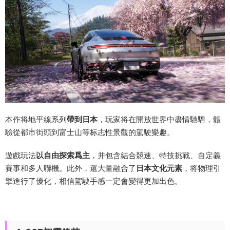
本作将地平線系列
帶到日本
，玩家将在開放世界中盡情馳騁，體
驗從都市街頭到富士山等标志性景觀的駕駛樂趣。
遊戲玩法
以自由探索爲主
，并包含結合競速、特技挑戰、自定義
賽事和多人聯機。此外，還大量融合了
日本文化元素
，将物理引
擎進行了優化，相信駕駛手感一定會變得更加出色。