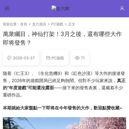
當前位置：
首頁
盒六資訊
PC遊戲
正文
萬衆矚目，神仙打架！3月之後，還有哪些大作
即将發售？
2026-03-27
PC遊戲
71
随着《仁王3》、《生化危機9》和《紅色沙漠》等大作的接連發
售，2026年的遊戲開局已經足夠熱鬧。但對不少玩家來說，
真正
的“年度遊戲”可能還沒露面
——接下來的發售表裏，還藏着不少
重磅作品。
本期就給大家盤點一下即将在今年發售的大作，歡迎點贊收藏~