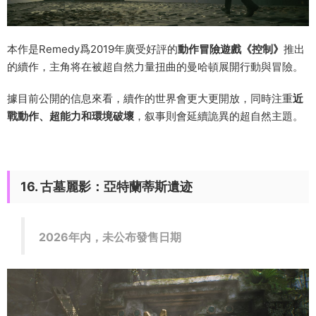
本作是Remedy爲2019年廣受好評的
動作冒險遊戲《控制》
推出
的續作，主角将在被超自然力量扭曲的曼哈頓展開行動與冒險。
據目前公開的信息來看，續作的世界會更大更開放，同時注重
近
戰動作、超能力和環境破壞
，叙事則會延續詭異的超自然主題。
16. 古墓麗影：亞特蘭蒂斯遺迹
2026年内，未公布發售日期