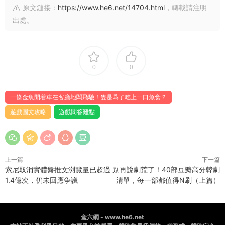
原文鏈接：
https://www.he6.net/14704.html
，轉載請注明
出處。
0
0
一條金魚開着車在客廳地闆飛馳！隻是爲了吃上一口魚食？
遊戲圖文攻略
遊戲問答難點
上一篇
下一篇
索尼取消實體盤推文浏覽量已超過
别再說劇荒了！40部豆瓣高分韓劇
1.4億次，仍未回應争議
清單，每一部都值得N刷（上篇）
盒六網 - www.he6.net