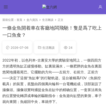
當前位置：
首頁
盒六資訊
生活雜談
正文
一條金魚開着車在客廳地闆飛馳！隻是爲了吃上
一口魚食？
2026-07-06
生活雜談
24
2022年初，以色列本-古裏安大學的實驗室地闆上，一個四四方
方的透明魚缸正緩慢移動。缸裏裝滿水，一條肥胖的金魚在裏面
悠閑地擺着尾巴。它擺動的方向——左前方、右前方、正前方
——決定了這個“魚缸車”的行駛軌迹。這台被稱爲FOV（魚操控
載具）的裝置，底盤由四個萬向輪和一台電機組成，頂部架設了
攝像頭。攝像頭實時捕捉金魚在缸中的精确位置，一套算法将魚
的位置變化轉譯成車輪的驅動指令：金魚遊向缸壁的東側，車子
就向東開；魚縮回中央，車就停下。