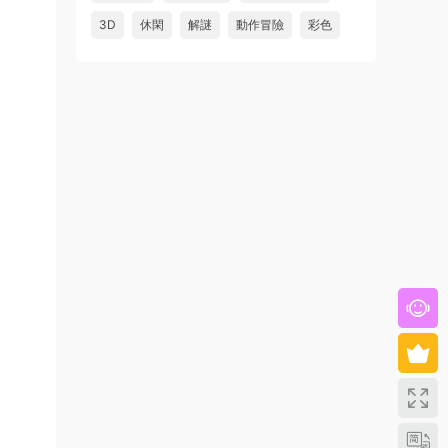
3D
休閑
解謎
動作冒險
彩色