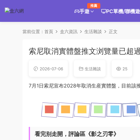
推薦
手遊
PC單機/聯機
當前位置：
首頁
盒六資訊
生活雜談
正文
索尼取消實體盤推文浏覽量已超過
2026-07-06
生活雜談
25
7月1日索尼宣布2028年取消生産實體盤，目前該
看完别走開，評論區《影之刃零》