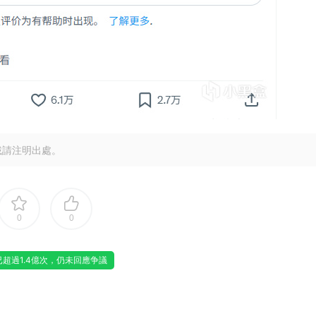
載請注明出處。
0
0
超過1.4億次，仍未回應争議