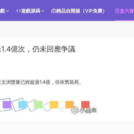
遊戲
遊戲源碼
精品自開服（VIP免費）
盒六資
1.4億次，仍未回應争議
推文浏覽量已經超過1.4億，但依舊裝死。