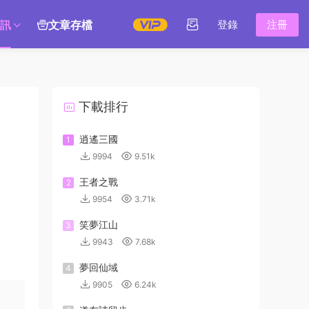
訊
文章存檔
登錄
注冊
下載排行
逍遙三國
1
9994
9.51k
王者之戰
2
9954
3.71k
笑夢江山
3
9943
7.68k
夢回仙域
4
9905
6.24k