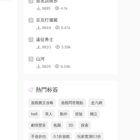
道友請留步
5
9885
4.1k
豆豆打僵屍
6
9849
9.41k
遠征将士
7
9833
5.59k
山河
8
9829
6.06k
熱門标簽
遊戲圖文攻略
遊戲問答難點
盒六網
he6
單人
動作
冒險
獨立
劇情豐富
氛圍
2D
探索
手遊折扣
0.1折遊戲
玩家實測0.1折